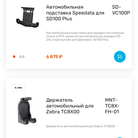
Автомобильная
SD-
подставка Speedata для
VC100P
SD100 Plus
Автомобильная подставка для зарядки постоянным
током и OTG, включая автомобильную зарядку (12-
24), и кронштейн для Speedata SD100 Plus
6 879 ₽
0.0
Держатель
MNT-
автомобильный для
TC8X-
Zebra TC8X00
FH-01
Держатель автомобильный для Zebra TC8X00