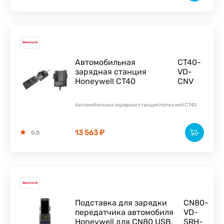
Автомобильная
CT40-
зарядная станция
VD-
Honeywell CT40
CNV
Автомобильная зарядная станция Honeywell CT40
13 563 ₽
0.0
Подставка для зарядки
CN80-
передатчика автомобиля
VD-
Honeywell для CN80 USB,
SRH-