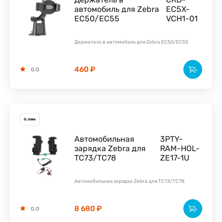
автомобиль для Zebra
EC5X-
EC50/EC55
VCH1-01
Держатель в автомобиль для Zebra EC50/EC55
460 ₽
0.0
Автомобильная
3PTY-
зарядка Zebra для
RAM-HOL-
TC73/TC78
ZE17-1U
Автомобильная зарядка Zebra для TC73/TC78
8 680 ₽
0.0