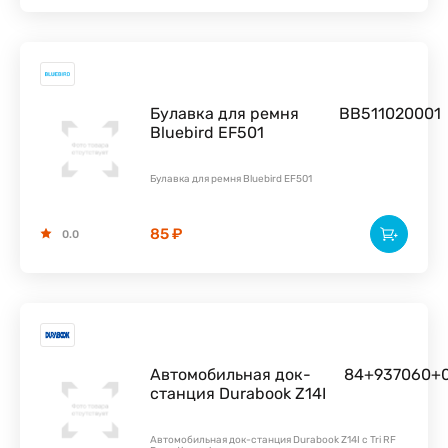
Булавка для ремня
BB511020001
Bluebird EF501
Булавка для ремня Bluebird EF501
85 ₽
0.0
Автомобильная док-
84+937060+
станция Durabook Z14I
Автомобильная док-станция Durabook Z14I с Tri RF