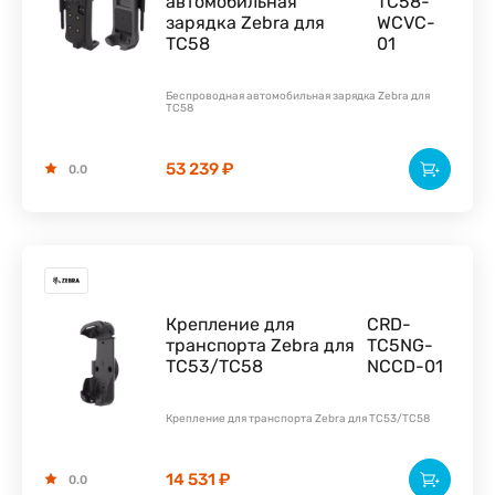
автомобильная
TC58-
зарядка Zebra для
WCVC-
TC58
01
Беспроводная автомобильная зарядка Zebra для
TC58
53 239 ₽
0.0
Крепление для
CRD-
транспорта Zebra для
TC5NG-
TC53/TC58
NCCD-01
Крепление для транспорта Zebra для TC53/TC58
14 531 ₽
0.0