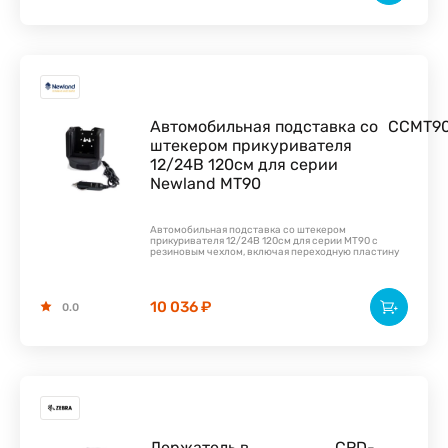
Автомобильная подставка со
CCMT9
штекером прикуривателя
12/24В 120см для серии
Newland MT90
Автомобильная подставка со штекером
прикуривателя 12/24В 120см для серии MT90 с
резиновым чехлом, включая переходную пластину
10 036 ₽
0.0
Держатель в
CRD-