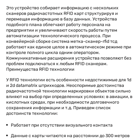
Это устройство собирает информацию с нескольких
сканеров радиочастотных RFID карт структурируя и
перемещая информацию в базу данных. Устройства
подобного плана облегчают работу персонала на
предприятии и увеличивают скорость работы путем
автоматизации технологического процесса. При
конвейерной сборке система метка-сканер-rfid тсд
работают как единое целое в автоматическом режиме при
контроле полного цикла одним оператором.
Коммуникативные расширения устройства позволяют без
проблем подключаться к любым RFID сканерам.
Преимущества RFID технологии
У RFID технологии есть особенности недостижимые для 1d
и 2d datamatrix штрихкодов. Неоспоримые достоинства
радиочастотной технологии маркировки объектов сильно
влияют на выбор при определенных условиях: в авиации, в
кислотных средах, при необходимости долговечного
сохранения информации и т.д. Приведем список
достоинств технологии:
Работает при отсутствии визуального контакта
Данные с карты читаются на расстоянии до 300 метров