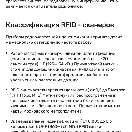
требуется считать закодированную информацию. Этим
занимается считыватель радиочипов.
Классификация RFID - сканеров
Приборы радиочастотной идентификации принято делить
на несколько категорий по частоте работы:
Радиочастотные сканеры ближней идентификации
(считывание меток на расстоянии не больше 20
сантиметров). LF (125—134 кГц) Пример такой метки –
это чип для домашних животных. RFID карты имеют
сложности при чтении информации, особенно с
увеличением расстояния до чипа.
RFID считыватели средней дальности ( от 0,2 до 5 метров
). HF (13,56 МГц) Метки получили распространение в
системах оплаты, но в последствии были выявлены
уязвимости в безопасности карт. Пример таких меток –
карты Московского метрополитена.
Сканеры дальней идентификации ( от 0,005 до 0,3
километров ). UHF (860—960 МГц) RFID метки
разрабатывались применительно к производственной