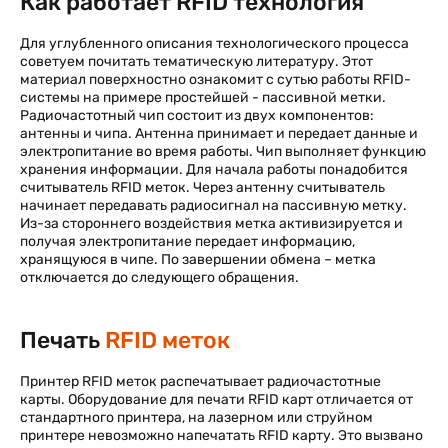
Как работает RFID технология
Для углубленного описания технологического процесса
советуем почитать тематическую литературу. Этот
материал поверхностно ознакомит с сутью работы RFID-
системы на примере простейшей - пассивной метки.
Радиочастотный чип состоит из двух компонентов:
антенны и чипа. Антенна принимает и передает данные и
электропитание во время работы. Чип выполняет функцию
хранения информации. Для начала работы понадобится
считыватель RFID меток. Через антенну считыватель
начинает передавать радиосигнал на пассивную метку.
Из-за стороннего воздействия метка активизируется и
получая электропитание передает информацию,
хранящуюся в чипе. По завершении обмена – метка
отключается до следующего обращения.
Печать
RFID меток
Принтер RFID меток распечатывает радиочастотные
карты. Оборудование для печати RFID карт отличается от
стандартного принтера, на лазерном или струйном
принтере невозможно напечатать RFID карту. Это вызвано