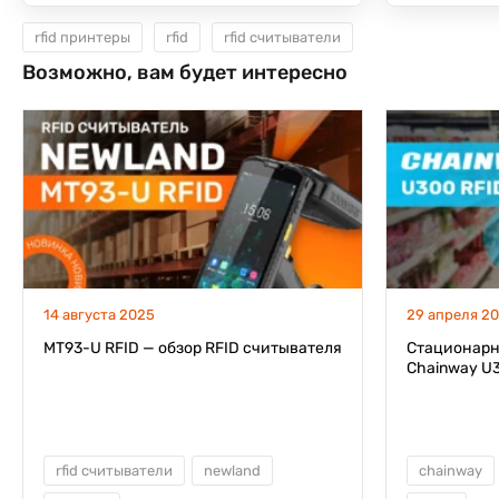
rfid принтеры
rfid
rfid считыватели
Возможно, вам будет интересно
14 августа 2025
29 апреля 2
MT93-U RFID — обзор RFID считывателя
Стационарн
Chainway U3
rfid считыватели
newland
chainway