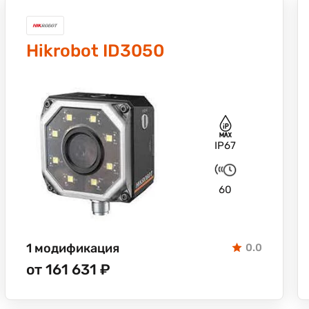
Hikrobot ID3050
IP67
60
1 модификация
0.0
от 161 631 ₽