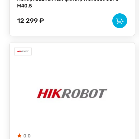
M40.5
12 299 ₽
0.0