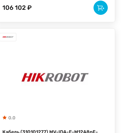
106 102 ₽
0.0
Кабель (310101277) MV-IDA-E-M12A8pF-