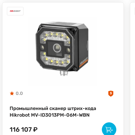
0.0
3
Промышленный сканер штрих-кода
Hikrobot MV-ID3013PM-06M-WBN
116 107 ₽