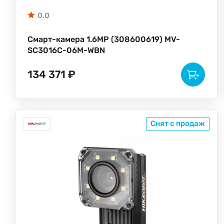
0.0
Смарт-камера 1.6MP (308600619) MV-
SC3016C-06M-WBN
134 371 ₽
Снят с продаж