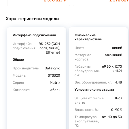
2 576 027 ₽
2 576 027
Характеристики модели
Интерфейс подключения
Физические
характеристики
Интерфейс
RS-232 (COM
Цвет:
синий
подключения:
порт, Serial),
Ethernet
Материал
алюминий
корпуса:
Общие
Габариты
69,50 x 17,70
Производитель:
Datalogic
оборудования,
x 11,91
см:
Модель:
STS320
Вес оборудования, кг:
4.48
Серия:
Matrix
Условия эксплуатации
Комплект:
кабель
Защита от пыли и
IP67
влаги:
Влажность, %:
0-90%
Температура
от -10 до 50
эксплуатации,
°C: