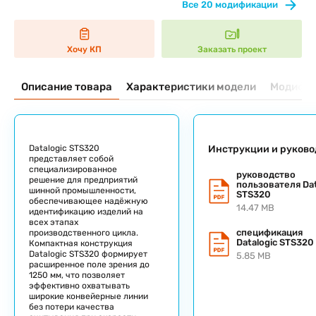
Все 20 модификации
Хочу КП
Заказать проект
Описание товара
Характеристики модели
Модифик
Datalogic STS320
Инструкции и руково
представляет собой
специализированное
руководство
решение для предприятий
пользователя Dat
шинной промышленности,
STS320
обеспечивающее надёжную
14.47 MB
идентификацию изделий на
всех этапах
спецификация
производственного цикла.
Datalogic STS320
Компактная конструкция
Datalogic STS320 формирует
5.85 MB
расширенное поле зрения до
1250 мм, что позволяет
эффективно охватывать
широкие конвейерные линии
без потери качества