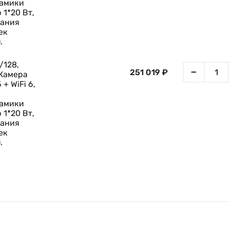
намики
 1*20 Вт,
сания
ек
.
/128,
251 019 ₽
 Камера
 + WiFi 6,
намики
 1*20 Вт,
сания
ек
.