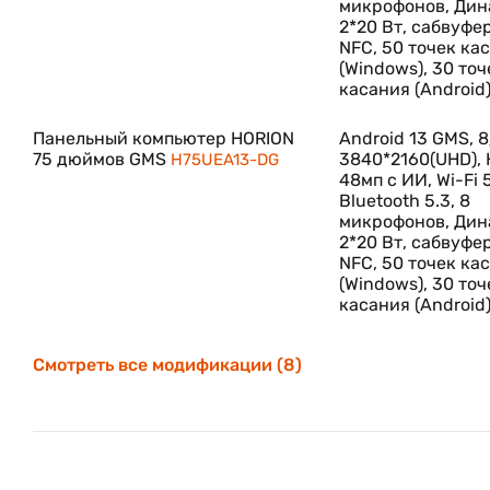
микрофонов, Ди
2*20 Вт, сабвуфер
NFC, 50 точек ка
(Windows), 30 точ
касания (Android)
Панельный компьютер HORION
Android 13 GMS, 8
75 дюймов GMS
3840*2160(UHD),
H75UEA13-DG
48мп с ИИ, Wi-Fi 5
Bluetooth 5.3, 8
микрофонов, Ди
2*20 Вт, сабвуфер
NFC, 50 точек ка
(Windows), 30 точ
касания (Android)
Смотреть все модификации (8)