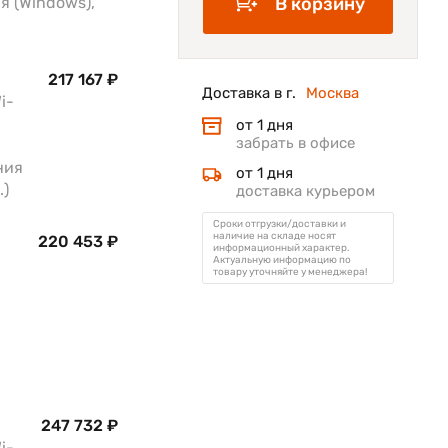
я (Windows),
В корзину
217 167 ₽
Доставка в г.
Москва
i-
от 1 дня
забрать в офисе
ния
от 1 дня
.)
доставка курьером
Сроки отгрузки/доставки и
наличие на складе носят
220 453 ₽
информационный характер.
Актуальную информацию по
товару уточняйте у менеджера!
247 732 ₽
i-