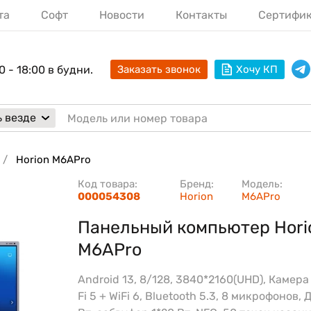
та
Софт
Новости
Контакты
Сертифи
0 - 18:00 в будни.
Заказать звонок
Хочу КП
 везде
Horion M6APro
Код товара:
Бренд:
Модель:
000054308
Horion
M6APro
Панельный компьютер Hori
M6APro
Android 13, 8/128, 3840*2160(UHD), Камера
Fi 5 + WiFi 6, Bluetooth 5.3, 8 микрофонов,