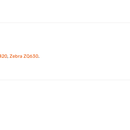
420
,
Zebra ZQ630
.