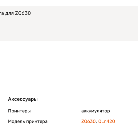
ra для ZQ630
Аксессуары
Принтеры
аккумулятор
Модель принтера
ZQ630
,
QLn420