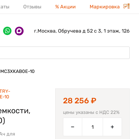
каты
Отзывы
% Акции
Маркировка
г.Москва, Обручева д 52 с 3, 1 этаж, 126
-MC3XKAB0E-10
TRY-
E-10
28 256 ₽
емкости,
цены указаны с НДС 22%
0)
Ач для