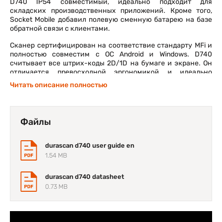
D740 IP54 совместимый, идеально подходит для
складских производственных приложений. Кроме того,
Socket Mobile добавил полевую сменную батарею на базе
обратной связи с клиентами.
Сканер сертифицирован на соответствие стандарту MFi и
полностью совместим с ОС Android и Windows. D740
считывает все штрих-коды 2D/1D на бумаге и экране. Он
отличается превосходной эргономикой и идеально
вписывается в ваши руки. Она предназначена для
Читать описание полностью
комфорта и расширенного использования; это легкий,
высокопрочный и достаточно маленький, чтобы
поместиться в вашей кармане сканер.
Файлы
durascan d740 user guide en
1.54 MB
durascan d740 datasheet
0.73 MB