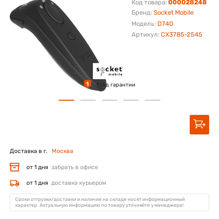
Код товара:
000028248
Бренд:
Socket Mobile
Модель:
D740
Артикул:
CX3785-2545
1
1 год гарантии
Доставка в г.
Москва
от 1 дня
забрать в офисе
от 1 дня
доставка курьером
Сроки отгрузки/доставки и наличие на складе носят информационный
характер. Актуальную информацию по товару уточняйте у менеджера!