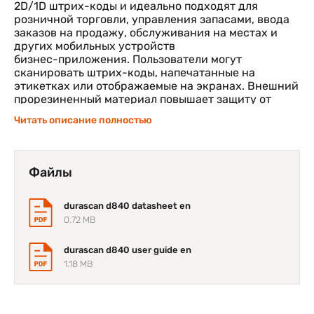
2D/1D штрих-коды и идеально подходят для
розничной торговли, управления запасами, ввода
заказов на продажу, обслуживания на местах и
других мобильных устройств
бизнес-приложения. Пользователи могут
сканировать штрих-коды, напечатанные на
этикетках или отображаемые на экранах. Внешний
прорезиненный материал повышает защиту от
падения. Простота использования и крепления к
Читать описание полностью
мобильному устройству,
позволяя одной рукой управлять, он аккуратно
проскальзывает в карман и удобно помещается в
ладони
Файлы
durascan d840 datasheet en
0.72 MB
durascan d840 user guide en
1.18 MB