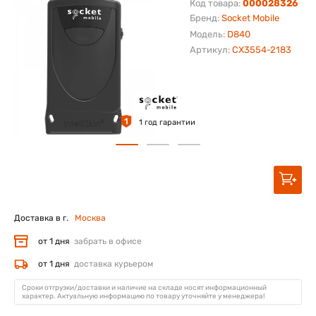
Код товара:
000028326
Бренд:
Socket Mobile
Модель:
D840
Артикул:
CX3554-2183
1
1 год гарантии
Доставка в г.
Москва
от 1 дня
забрать в офисе
от 1 дня
доставка курьером
Сроки отгрузки/доставки и наличие на складе носят информационный
характер. Актуальную информацию по товару уточняйте у менеджера!