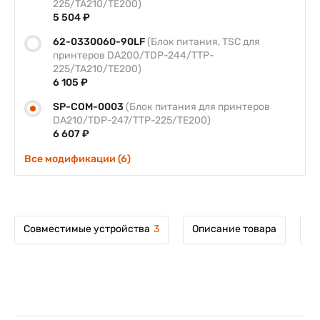
225/TA210/TE200)
5 504 ₽
62-0330060-90LF
(Блок питания, TSC для
принтеров DA200/TDP-244/TTP-
225/TA210/TE200)
6 105 ₽
SP-COM-0003
(Блок питания для принтеров
DA210/TDP-247/TTP-225/TE200)
6 607 ₽
Все модификации (6)
Совместимые устройства
3
Описание товара
М