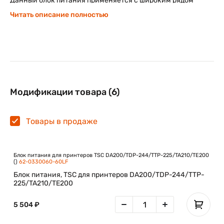
Данный блок питания применяется с широким рядом
настольных принтеров TSC, включая
DA 210
,
TDP 247
,
TTP
Читать описание полностью
225
,
TA 210
, а также подходит для серии
TE 200
,
TE 210
.
Модификации товара (6)
Товары в продаже
Блок питания для принтеров TSC DA200/TDP-244/TTP-225/TA210/TE200
()
62-0330060-60LF
Блок питания, TSC для принтеров DA200/TDP-244/TTP-
225/TA210/TE200
5 504 ₽