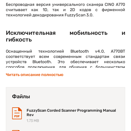
Беспроводная версия универсального сканера CINO A770
считывает как 1D, так и 2D кодов с фирменной
технологией декодирования FuzzyScan 3.0.
Исключительная мобильность и
гибкость
Оснащенный технологией Bluetooth v4.0, A770BT
соответствует всем современным стандартам связи
устройств Bluetooth. Это обеспечивает несколько
способов подключения, для общения с большинством
устройств.
Читать описание полностью
Если ваше оборудование не оснащено устройством
Bluetooth, сканер может работать с со своей базовой
станцией со встроенным Bluetooth в режимах PAIR и PICO.
Это обеспечивает моментальное подключение к Вашему
Файлы
неоснащенному Bluetooth оборудованию. Кроме того,
режим PICO поддерживает одновременное подключение
до 7 сканеров к одной базовой станции, уменьшая
FuzzyScan Corded Scanner Programming Manual
стоимость комплекса. Также Вы можете использовать
Rev
A770BT с оснащенными Bluetooth устройствами через
1.73 MB
подключение типа SPP или HID.