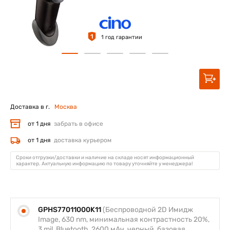
1
1 год гарантии
Доставка в г.
Москва
от 1 дня
забрать в офисе
от 1 дня
доставка курьером
Сроки отгрузки/доставки и наличие на складе носят информационный
характер. Актуальную информацию по товару уточняйте у менеджера!
GPHS77011000K11
(Беспроводной 2D Имидж
Image, 630 nm, минимальная контрастность 20%,
3 mil, Bluetooth, 2600 мАч, черный, базовая