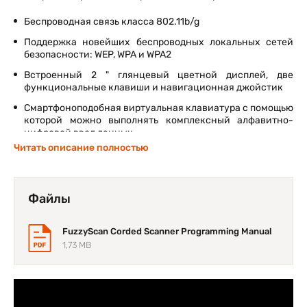
Беспроводная связь класса 802.11b/g
Поддержка новейших беспроводных локальных сетей
безопасности: WEP, WPA и WPA2
Встроенный 2 " глянцевый цветной дисплей, две
функциональные клавиши и навигационная джойстик
Смартфоноподобная виртуальная клавиатура с помощью
которой можно выполнять комплексный алфавитно-
цифровой ввод данных
Читать описание полностью
Встроенный вибратор сигнал идеально подходит, для
шумных условий работы
Функция подтверждения Host, гарантирует целостность
Файлы
передачи данных On-Line
Дополнительные поля ввода и последовательность
передачи доступны для пакетной обработки
FuzzyScan Corded Scanner Programming Manual
1,73 MB
Ultimate WaveCentre программное обеспечение для
разработки приложений
Надежная и безопасная передача