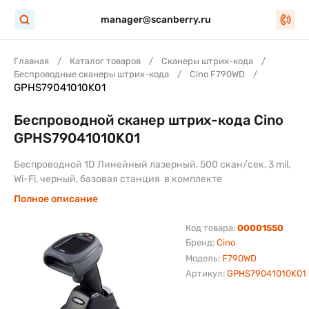
manager@scanberry.ru
Главная
Каталог товаров
Сканеры штрих-кода
Беспроводные сканеры штрих-кода
Cino F790WD
GPHS79041010K01
Беспроводной сканер штрих-кода Cino
GPHS79041010K01
Беспроводной 1D Линейный лазерный, 500 скан/сек, 3 mil,
Wi-Fi, черный, базовая станция в комплекте
Полное описание
Код товара:
00001550
Бренд:
Cino
Модель:
F790WD
Артикул:
GPHS79041010K01