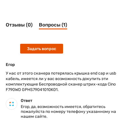
работы в режиме On-Line.
Для мобильных решений, очень важно энергопотребление
устройства, до полной смены батареи, чтобы не тратить
Отзывы (0)
Вопросы (1)
время на замену аккумулятора во время сбора данных.
Интеллектуальное управление энергопотреблением
сохраняет заряд на максимально длительный срок литий-
ионного аккумулятора, обеспечивая до восьми часов
непрерывной работы.
Задать вопрос
Егор
У нас от этого сканера потерялась крышка end cap и usb
кабель, имеется ли у вас возможность докупить эти
комплектующие Беспроводной сканер штрих-кода Cino
F790WD GPHS79041010K01.
Ответ
Егор, да, возможность имеется, обратитесь
пожалуйста по номеру телефону указанному на
нашем сайте.