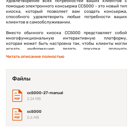
Удовлетворение всех потребностей ваших клиентов с
помощью электронного консьержа CC5000 - это новый тип
киоска, который позволяет вам создать консьержа,
способного удовлетворить любые потребности ваших
клиентов в самообслуживании.
Вместо обычного киоска CC5000 представляет собой
многофункциональную интерактивную платформу,
которая может быть настроена так, чтобы клиенты могли
искать информацию, делать покупки, получать
специальные предложения и мгновенно подключаться к
Читать описание полностью
нужному человеку с помощью голоса или видео, чтобы
ответить на любой вопрос.
CC5000 - это настоящая «машина мечты», позволяющая
Файлы
предоставлять покупателям в магазине розничной
торговли, гостям отеля и путешественникам услугу
консьерж-стиля, о которой они мечтают, помогая вам
cc5000-27-manual
укреплять отношения с клиентами, повышать лояльность и
2.24 MB
удовлетворенность клиентов и увеличивать продажи
cc5000
Интегрированные дополнительные функции превращают
0.6 MB
Android в настоящую операционную систему
корпоративного класса, обеспечивая лучшее из обоих
миров - ваши клиенты пользуются интуитивно понятным и