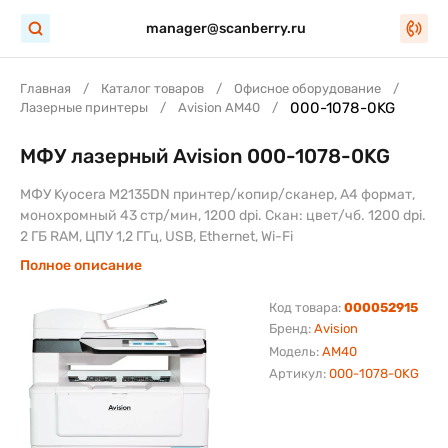
manager@scanberry.ru
Главная
Каталог товаров
Офисное оборудование
000-1078-0KG
Лазерные принтеры
Avision AM40
МФУ лазерный Avision 000-1078-0KG
МФУ Kyocera M2135DN принтер/копир/сканер, А4 формат,
монохромный 43 стр/мин, 1200 dpi. Скан: цвет/чб. 1200 dpi.
2 ГБ RAM, ЦПУ 1,2 ГГц, USB, Ethernet, Wi-Fi
Полное описание
Код товара:
000052915
Бренд:
Avision
Модель:
AM40
Артикул:
000-1078-0KG