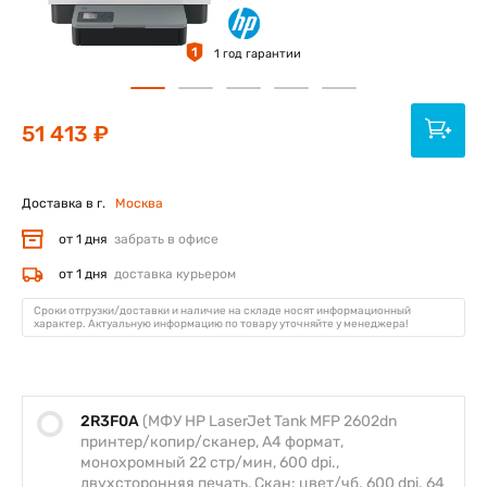
1
1 год гарантии
51 413 ₽
Доставка в г.
Москва
от 1 дня
забрать в офисе
от 1 дня
доставка курьером
Сроки отгрузки/доставки и наличие на складе носят информационный
характер. Актуальную информацию по товару уточняйте у менеджера!
2R3F0A
(МФУ HP LaserJet Tank MFP 2602dn
принтер/копир/сканер, А4 формат,
монохромный 22 стр/мин, 600 dpi.,
двухсторонняя печать, Скан: цвет/чб. 600 dpi. 64