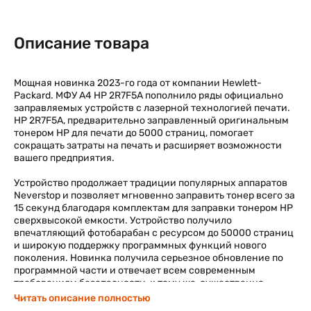
Описание товара
Мощная новинка 2023-го года от компании Hewlett-
Packard. МФУ А4 HP 2R7F5A пополнило ряды официально
заправляемых устройств с лазерной технологией печати.
HP 2R7F5A, предварительно заправленный оригинальным
тонером HP для печати до 5000 страниц, помогает
сокращать затраты на печать и расширяет возможности
вашего предприятия.
Устройство продолжает традиции популярных аппаратов
Neverstop и позволяет мгновенно заправить тонер всего за
15 секунд благодаря комплектам для заправки тонером HP
сверхвысокой емкости. Устройство получило
впечатляющий фотобарабан с ресурсом до 50000 страниц
и широкую поддержку программных функций нового
поколения. Новинка получила серьезное обновление по
программной части и отвечает всем современным
требованиям безопасности, к тому же, существенно
сократив потребление электроэнергии.
Читать описание полностью