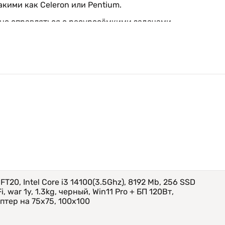
ими как Celeron или Pentium.
вно справляться с ресурсоёмкими задачами.
 с несколькими приложениями одновременно.
ройство будущепруфным.
струю загрузку системы и приложений.
зволяет увеличить объём хранилища.
20, Intel Core i3 14100(3.5Ghz), 8192 Mb, 256 SSD
ключать два монитора одновременно.
i, war 1y, 1.3kg, черный, Win11 Pro + БП 120Вт,
абильное сетевое подключение.
птер на 75х75, 100х100