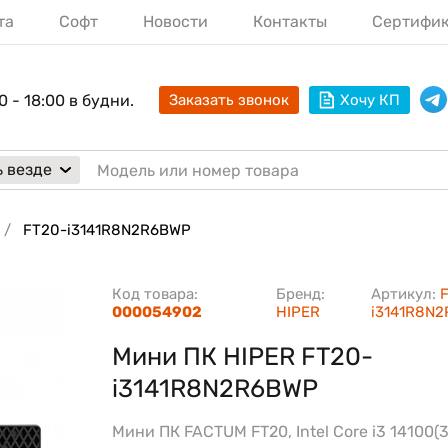
та
Софт
Новости
Контакты
Сертифи
0 - 18:00 в будни.
Заказать звонок
Хочу КП
 везде
FT20-i3141R8N2R6BWP
Код товара:
Бренд:
Артикул:
000054902
HIPER
i3141R8N
Мини ПК HIPER FT20-
i3141R8N2R6BWP
Мини ПК FACTUM FT20, Intel Core i3 14100(3