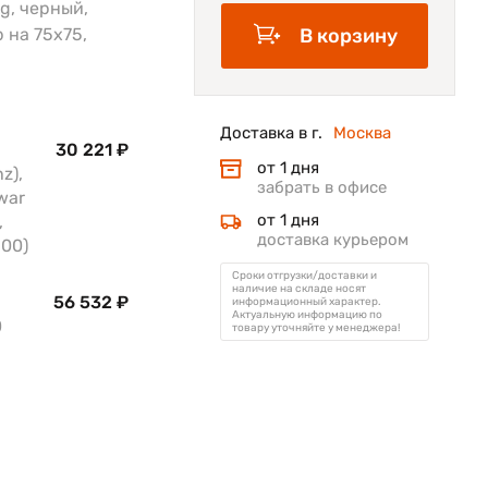
kg, черный,
 на 75х75,
В корзину
Доставка в г.
Москва
30 221 ₽
от 1 дня
z),
забрать в офисе
war
от 1 дня
,
доставка курьером
100)
Сроки отгрузки/доставки и
наличие на складе носят
56 532 ₽
информационный характер.
Актуальную информацию по
0
товару уточняйте у менеджера!