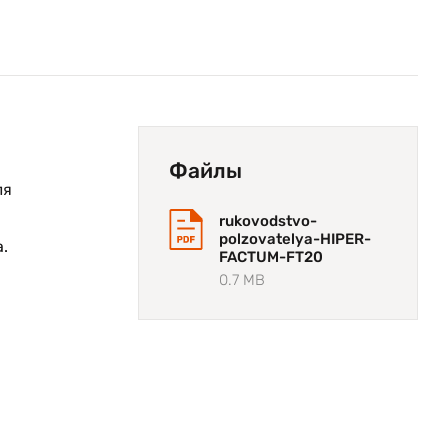
Файлы
ля
rukovodstvo-
polzovatelya-HIPER-
.
FACTUM-FT20
0.7 MB