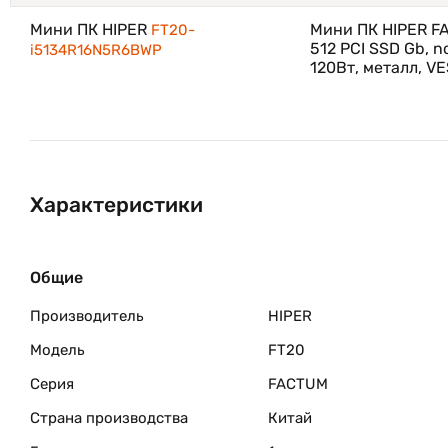
Мини ПК HIPER
Мини ПК HIPER FAC
FT20-
Устройство занимает минимум места и легко пе
512 PCI SSD Gb, no
i5134R16N5R6BWP
Подходит для использования как дома, так и в о
120Вт, металл, V
Мини ПК HIPER FT20-i3141R8N2R6BWP — это производ
подходит для повседневных задач, офисной работы,
Благодаря своей энергоэффективности, производите
выбором для тех, кто ценит практичность и экономи
Характеристики
Общие
Производитель
HIPER
Модель
FT20
Серия
FACTUM
Страна производства
Китай