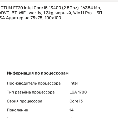
TUM FT20 Intel Core i5 13400 (2.5Ghz), 16384 Mb,
реносится.
DVD, BT, WiFi, war 1y, 1.3kg, черный, Win11 Pro + БП
фисе.
ESA Адаптер на 75х75, 100х100
ительное и компактное устройство, которое идеально
 мультимедийных развлечений и создания домашней сет
льности и удобству использования, он станет отличным
ю пространства.
Информация по процессорам
Производитель процессора
Intel
Тип разъёма процессора
LGA 1700
Серия процессора
Core i3
Поколение
14