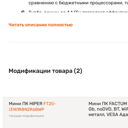
сравнению с бюджетными процессорами, так
Турбо-режим до 4,1 ГГц позволяет эффекти
Больший объём оперативной памяти:
Читать описание полностью
8 ГБ RAM обеспечивают комфортную работу
Возможность апгрейда до 16 ГБ делает уст
Высокоскоростной SSD:
Модификации товара (2)
NVMe SSD объёмом 256 ГБ обеспечивает бы
Поддержка дополнительного накопителя по
Широкие возможности подключения:
Мини ПК HIPER
Мини ПК FACTUM FT
Наличие HDMI и DisplayPort позволяет под
FT20-
Gb, noDVD, BT, WiF
i3141R8N2R6BWP
Gigabit Ethernet и Wi-Fi 5 обеспечивают ст
металл, VESA Ада
текущая модификация
Компактность и универсальность: