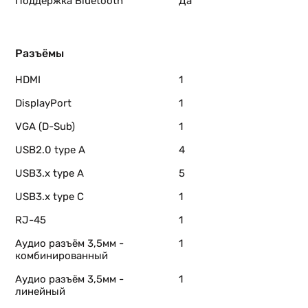
Поддержка Bluetooth
Да
Разъёмы
HDMI
1
DisplayPort
1
VGA (D-Sub)
1
USB2.0 type A
4
USB3.x type A
5
USB3.x type C
1
RJ-45
1
Аудио разъём 3,5мм -
1
комбинированный
Аудио разъём 3,5мм -
1
линейный