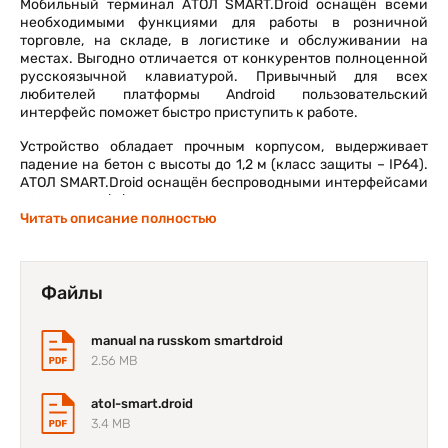
Мобильный терминал АТОЛ SMART.Droid оснащён всеми
необходимыми функциями для работы в розничной
торговле, на складе, в логистике и обслуживании на
местах. Выгодно отличается от конкурентов полноценной
русскоязычной клавиатурой. Привычный для всех
любителей платформы Android пользовательский
интерфейс поможет быстро приступить к работе.
Устройство обладает прочным корпусом, выдерживает
падение на бетон с высоты до 1,2 м (класс защиты – IP64).
АТОЛ SMART.Droid оснащён беспроводными интерфейсами
Wi-Fi 802.11b/g/n и Bluetooth.
Читать описание полностью
Небольшой вес, всего 302 грамма с батареей 2880 мА•ч,
отличная эргономика, большой 3,5” экран позволят
работать с терминалом полный рабочий день и даже
дольше (до 10 часов без подзарядки).
Файлы
Терминал АТОЛ SMART.Droid имеет различные варианты
исполнения: отличный сканирующий модуль (1D
manual na russkom smartdroid
производства Honeywell или 2D-модуль производства
2.56 MB
Motorola), которые вы можете выбрать индивидуально в
соответствии с нуждами ваших клиентов.
atol-smart.droid
3.4 MB