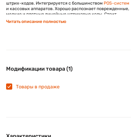
штрих-кодов. Интегрируется с большинством
POS-систем
и кассовых аппаратов. Хорошо распознает поврежденные,
мелкие и плотные линейные штриховые коды. Стоит
учитывать, что Newland EM1300 не подходит для
Читать описание полностью
считывания ЕГАИС, QR-кодов и Маркировки.
Имеет проводное подключение к компьютеру/кассе. При
подключении к компьютеру, установка драйверов
происходит в автоматическом режиме, после чего можно
незамедлительно приступить к работе.
Модификации товара (1)
Товары в продаже
Характеристики