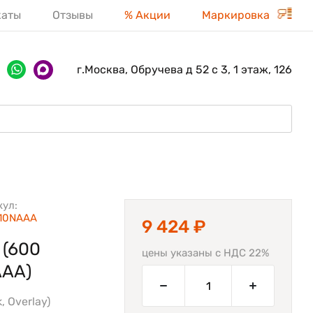
каты
Отзывы
% Акции
Маркировка
г.Москва, Обручева д 52 с 3, 1 этаж, 126
кул:
10NAAA
9 424 ₽
 (600
цены указаны с НДС 22%
AAA)
 Overlay)