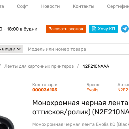
та
Софт
Новости
Контакты
Сертифи
0 - 18:00 в будни.
Заказать звонок
Хочу КП
 везде
Ленты для карточных принтеров
N2F210NAAA
Код товара:
Бренд:
Арти
000036103
Evolis
N2F2
Монохромная черная лента
оттисков/ролик) (N2F210N
Монохромная черная лента Evolis KO (Black,