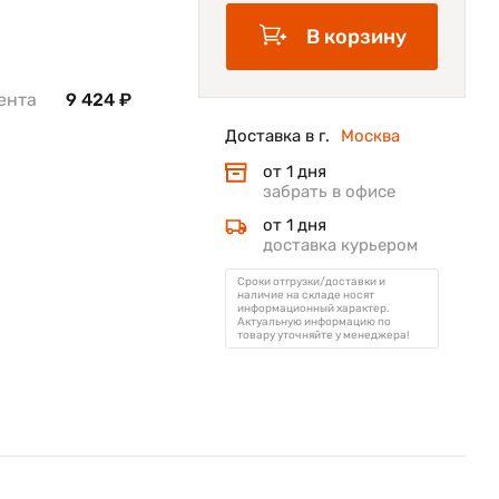
В корзину
ента
9 424 ₽
Доставка в г.
Москва
от 1 дня
забрать в офисе
от 1 дня
доставка курьером
Сроки отгрузки/доставки и
наличие на складе носят
информационный характер.
Актуальную информацию по
товару уточняйте у менеджера!