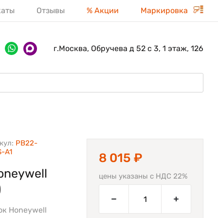
каты
Отзывы
% Акции
Маркировка
г.Москва, Обручева д 52 с 3, 1 этаж, 126
кул:
PB22-
S-A1
8 015 ₽
oneywell
цены указаны с НДС 22%
)
ок Honeywell