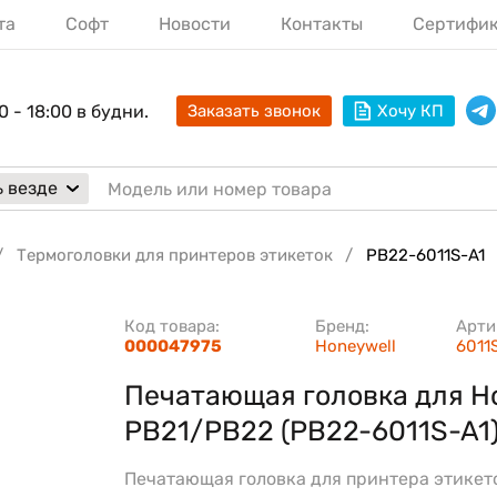
та
Софт
Новости
Контакты
Сертифи
0 - 18:00 в будни.
Заказать звонок
Хочу КП
 везде
Термоголовки для принтеров этикеток
PB22-6011S-A1
Код товара:
Бренд:
Арти
000047975
Honeywell
6011
Печатающая головка для H
PB21/PB22 (PB22-6011S-A1
Печатающая головка для принтера этикет