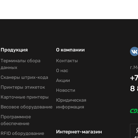
Продукция
О компании
Терминалы сбора
Контакты
г.М
данных
О нас
+7
Сканеры штрих-кода
Акции
8
Принтеры этикеток
Новости
Карточные принтеры
Юридическая
Весовое оборудование
информация
Программное
обеспечение
Интернет-магазин
RFID оборудование