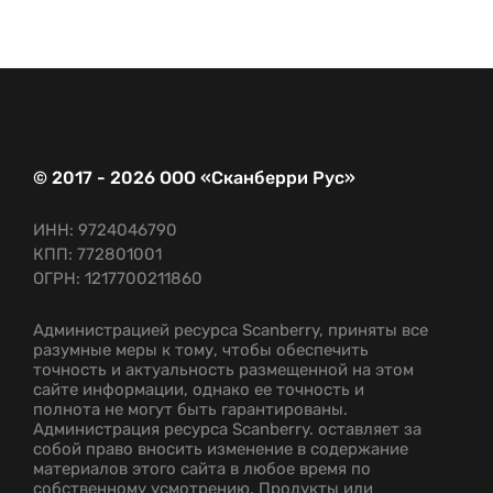
© 2017 - 2026 ООО «Сканберри Рус»
ИНН: 9724046790
КПП: 772801001
ОГРН: 1217700211860