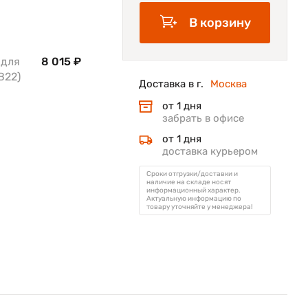
В корзину
 для
8 015 ₽
B22)
Доставка в г.
Москва
от 1 дня
забрать в офисе
от 1 дня
доставка курьером
Сроки отгрузки/доставки и
наличие на складе носят
информационный характер.
Актуальную информацию по
товару уточняйте у менеджера!