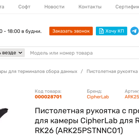
та
Софт
Новости
Контакты
Сертифи
0 - 18:00 в будни.
Заказать звонок
Хочу КП
 везде
ары для терминалов сбора данных
Пистолетная рукоятка
Код товара:
Бренд:
Артик
000028701
CipherLab
ARK2
Пистолетная рукоятка с п
для камеры CipherLab для 
RK26 (ARK25PSTNNC01)