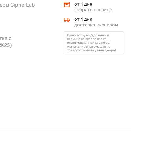
от 1 дня
еры CipherLab
забрать в офисе
от 1 дня
доставка курьером
Сроки отгрузки/доставки и
тка с
наличие на складе носят
информационный характер.
RK25)
Актуальную информацию по
товару уточняйте у менеджера!