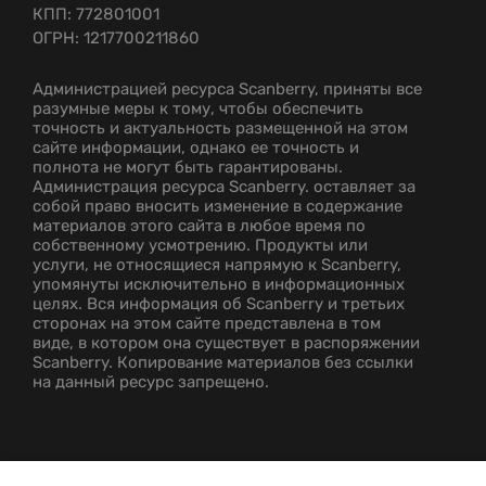
КПП: 772801001
ОГРН: 1217700211860