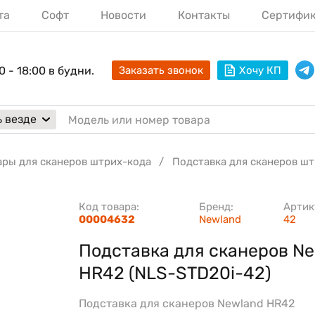
та
Софт
Новости
Контакты
Сертифи
0 - 18:00 в будни.
Заказать звонок
Хочу КП
 везде
ары для сканеров штрих-кода
Подставка для сканеров ш
Код товара:
Бренд:
Артик
00004632
Newland
42
Подставка для сканеров N
HR42 (NLS-STD20i-42)
Подставка для сканеров Newland HR42