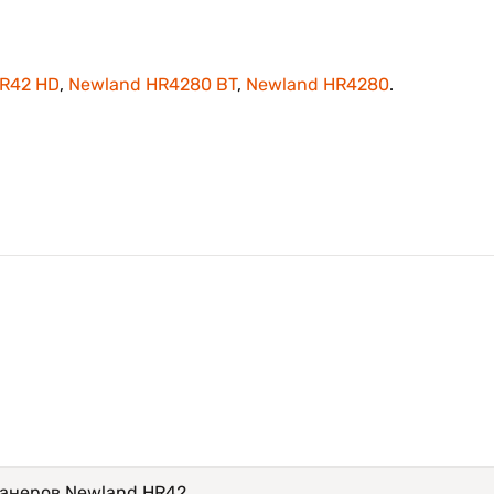
R42 HD
,
Newland HR4280 BT
,
Newland HR4280
.
канеров Newland HR42