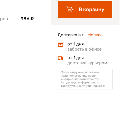
В корзину
еров
986 ₽
Доставка в г.
Москва
от 1 дня
забрать в офисе
от 1 дня
доставка курьером
Сроки отгрузки/доставки и
наличие на складе носят
информационный характер.
Актуальную информацию по
товару уточняйте у менеджера!