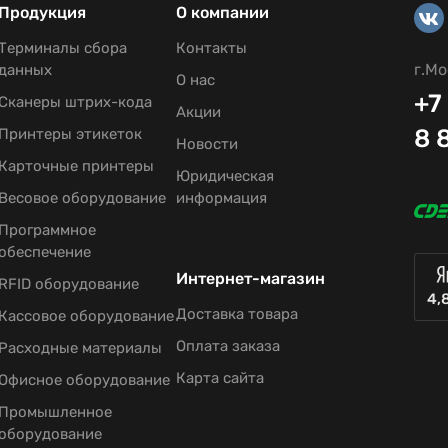
Продукция
О компании
Терминалы сбора
Контакты
г.Мо
данных
О нас
+7
Сканеры штрих-кода
Акции
8 
Принтеры этикеток
Новости
Карточные принтеры
Юридическая
Весовое оборудование
информация
Программное
обеспечение
Интернет-магазин
RFID оборудование
4,
Доставка товара
Кассовое оборудование
Оплата заказа
Расходные материалы
Карта сайта
Офисное оборудование
Промышленное
оборудование