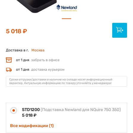
5 018 ₽
Доставка в г.
Москва
от 1 дня
забрать в офисе
от 1 дня
доставка курьером
Сроки отгрузки/доставки и наличие на складе носят информационный
характер. Актуальную информацию по товару уточняйте у менеджера!
STD1200
(Подставка Newland для NQuire 750 350)
5 018 ₽
Все модификации (1)