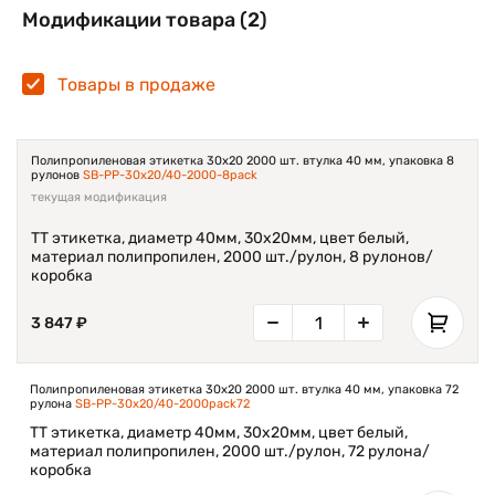
протяжении 5 лет, а на полимерной – 25 лет.
Модификации товара (2)
Подходит для любых поверхностей. Краситель
повышает исходную температуру в печатающем
оборудовании, затем переходит на ленту и
Товары в продаже
передаёт информацию на участки подаваемого
рулона, формируя этикетку. Для застывания
краски нужны десятые доли секунды.
Чтобы термотрансферные этикетки купить по
Полипропиленовая этикетка 30х20 2000 шт. втулка 40 мм, упаковка 8
низкой цене, обращайтесь к менеджерам
рулонов
SB-PP-30x20/40-2000-8pack
Scanberry.
текущая модификация
ТТ этикетка, диаметр 40мм, 30х20мм, цвет белый,
материал полипропилен, 2000 шт./рулон, 8 рулонов/
коробка
3 847 ₽
Полипропиленовая этикетка 30х20 2000 шт. втулка 40 мм, упаковка 72
рулона
SB-PP-30x20/40-2000pack72
ТТ этикетка, диаметр 40мм, 30х20мм, цвет белый,
материал полипропилен, 2000 шт./рулон, 72 рулона/
коробка