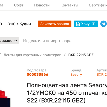
та
Софт
Новости
Контакты
Сертифи
0 - 18:00 в будни.
Заказать звонок
Хочу КП
 везде
Ленты для карточных принтеров
BXR.22115.GBZ
Код товара:
Бренд:
Артик
000033866
Seaory
BXR.2
Полноцветная лента Seaor
1/2YMCKO на 450 отпечатко
S22 (BXR.22115.GBZ)