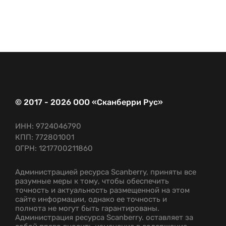
© 2017 - 2026 ООО «Сканберри Рус»
ИНН: 9724046790
КПП: 772801001
ОГРН: 1217700211860