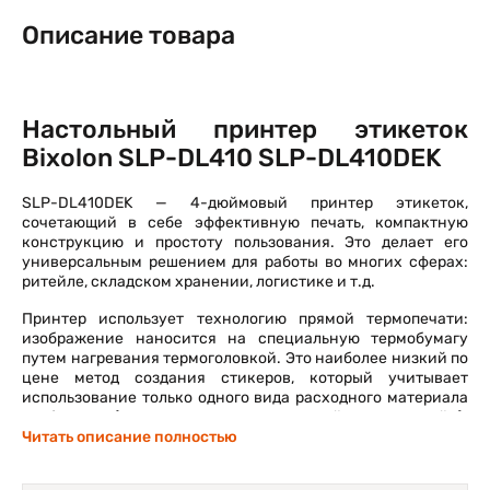
Описание товара
Настольный принтер этикеток
Bixolon SLP-DL410 SLP-DL410DEK
SLP-DL410DEK — 4-дюймовый принтер этикеток,
сочетающий в себе эффективную печать, компактную
конструкцию и простоту пользования. Это делает его
универсальным решением для работы во многих сферах:
ритейле, складском хранении, логистике и т.д.
Принтер использует технологию прямой термопечати:
изображение наносится на специальную термобумагу
путем нагревания термоголовкой. Это наиболее низкий по
цене метод создания стикеров, который учитывает
использование только одного вида расходного материала
— бумаги (в рулонах или сложенной «гармошкой»).
Недостатком является то, что такие наклейки
Читать описание полностью
недолговечны, максимальный срок их службы — 6
месяцев. Они легко рвутся, истираются, намокают,