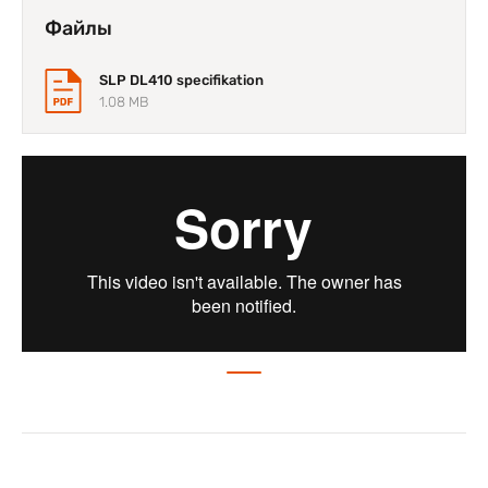
портятся из-за перепадов температур и других негативных
воздействий окружающей среды.
Файлы
Термоэтикетки идеально подойдут для маркировки
SLP DL410 specifikation
продукции с небольшим сроком годности, например,
готовой еды. Они станут отличным вариантом для кафе,
1.08 MB
ресторанов, столовых, а также магазинов одежды, если
товар хранится в теплом и сухом помещении.
Габариты SLP-DL410DEK составляют всего 177х150х145,5
мм, а вес — 1,6 кг. Благодаря легкому и миниатюрному
корпусу прибор впишется практически в любую рабочую
среду. Простой монтаж обеспечивает удобство
пользования в условиях ограниченного пространства, что
делает этот прибор отличным решением для размещения в
подсобных помещениях магазинов и пунктов выдачи.
Bixolon SLP-DL410DEK имеет достойные характеристики
печати:
разрешение 203 dpi — позволяет наносить изображение
высокого качества на стикеры стандартных и больших
размеров (не подходит для маленьких стикеров);
скорость 127 мм/с — хороший показатель для принтера