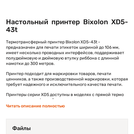
Настольный принтер Bixolon XD5-
43t
Термотрансферный принтер Bixolon XD5-43t -
предназначен для печати этикеток шириной до 106 мм,
имеет несколько проводных интерфейсов, поддерживает
полудюймовую и дюймовую втулку риббона с длинной
намотки до 300 метров.
Принтер подходит для маркировки товаров, печати
ценников, а также производственной маркировки, которая
требует надежного и исключительного качества печати.
Принтеры серии XD5 доступны в моделях с прямой термо
или термотрансферной печатью, полностью совместимы с
ведущими на рынке языками программирования, такими
Читать описание полностью
как SLCS ™, BPL-Z ™ и BPL-E ™, и поддерживают язык
программирования Smart Switch. Серия XD5 поддерживает
возможность кодирования и печати UHF RFID, а также
простую установку и обслуживание с исключительным
Файлы
качеством печати при разрешении в 300 dpi.