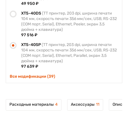
49 950 ₽
XT5-40DS
(TT принтер, 203 dpi, ширина печати
104 мм, скорость печати 356 мм/сек, USB, RS-232
(COM порт, Serial), Ethernet, Peeler, экран 3,5
дюйма + клавиатура)
97 516 ₽
XT5-40SP
(TT принтер, 203 dpi, ширина печати
104 мм, скорость печати 356 мм/сек, USB, RS-232
(COM порт, Serial), Ethernet, Parallel, экран 3,5
дюйма + клавиатура)
97 639 ₽
Все модификации (39)
Расходные материалы
4
Аксессуары
11
Описан