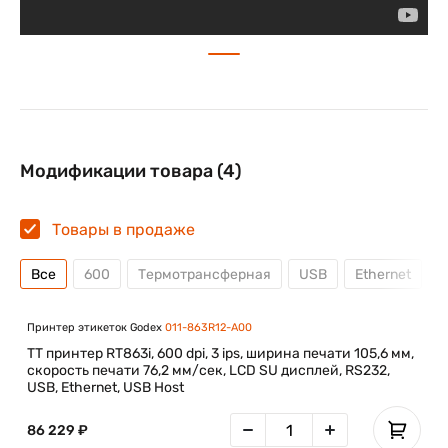
тканевых, нейлоновых и других носителях, с
помощью красящей термотрансферной ленты
соответствующего типа. Так же принтер позволяет
печатать на непрерывной ленте с клеящим слоем
без подложки.
Принтер рекомендуются для эксплуатации в
ювелирных магазинах, медицине и пр. где
требуется повышенная плотность печати.
Модификации товара (4)
Корпус принтера выполнен из ударопрочного
пластика.
Товары в продаже
Все
600
Термотрансферная
USB
Ethernet
R
Принтер этикеток Godex
011-863R12-A00
TT принтер RT863i, 600 dpi, 3 ips, ширина печати 105,6 мм,
скорость печати 76,2 мм/сек, LCD SU дисплей, RS232,
USB, Ethernet, USB Host
86 229 ₽