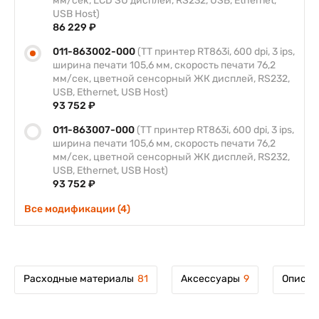
мм/сек, LCD SU дисплей, RS232, USB, Ethernet,
USB Host)
86 229 ₽
011-863002-000
(TT принтер RT863i, 600 dpi, 3 ips,
ширина печати 105,6 мм, скорость печати 76,2
мм/сек, цветной сенсорный ЖК дисплей, RS232,
USB, Ethernet, USB Host)
93 752 ₽
011-863007-000
(TT принтер RT863i, 600 dpi, 3 ips,
ширина печати 105,6 мм, скорость печати 76,2
мм/сек, цветной сенсорный ЖК дисплей, RS232,
USB, Ethernet, USB Host)
93 752 ₽
Все модификации (4)
Расходные материалы
81
Аксессуары
9
Описан