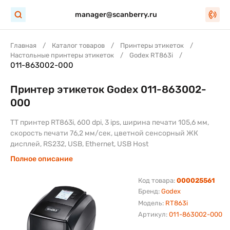
manager@scanberry.ru
Главная
Каталог товаров
Принтеры этикеток
Настольные принтеры этикеток
Godex RT863i
011-863002-000
Принтер этикеток Godex 011-863002-
000
TT принтер RT863i, 600 dpi, 3 ips, ширина печати 105,6 мм,
скорость печати 76,2 мм/сек, цветной сенсорный ЖК
дисплей, RS232, USB, Ethernet, USB Host
Полное описание
Код товара:
000025561
Бренд:
Godex
Модель:
RT863i
Артикул:
011-863002-000