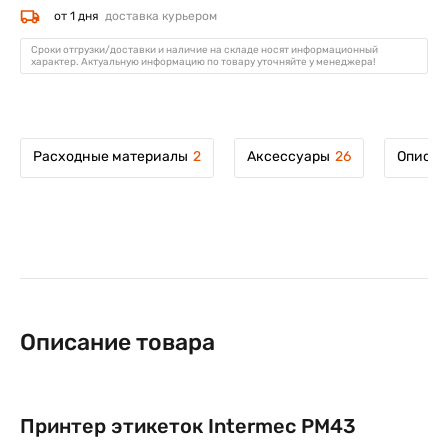
от 1 дня
доставка курьером
Сроки отгрузки/доставки и наличие на складе носят информационный
характер. Актуальную информацию по товару уточняйте у менеджера!
Расходные материалы
2
Аксессуары
26
Описан
Описание товара
Принтер этикеток Intermec PM43