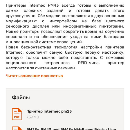
Принтеры Intermec PM43 всегда готовы к выполнению
самых сложных заданий и готовы делать этого
круглосуточно. Обе модели поставляются в двух основных
модификациях: с интерфейсом на базе цветного
сенсорного дисплея или информативных пиктограмм.
Новые принтеры позволяют сократить время на обучение
персонала и на обеспечение ухода за ними благодаря
инновационной системе оповещений.
Новая бесконтактная технология настройки принтера
Intermec, обеспечит самую быструю первую настройку,
которую только можно себе представить. С помощью
опционального встроенного RFID-чипа, принтер
настроится за считанные секунды.
Как и остальные принтеры Intermec PM43 оснащены целым
Читать описание полностью
рядом возможностей по беспроводному подключению к
другим устройствам, как в качестве хоста (т.е.
управляющего устройства), так и в качестве клиента т.е.
управляемого устройства). Так, эти принтеры признаны
Файлы
единственными в мире, оснащенными модулями
беспроводной связи с сертификатами Wi-Fi и CCX, которые
также предоставляют возможность подключения по
Принтер Intermec pm23
Bluetooth. Конечно же, каждый принтер оснащается
7.39 MB
сетевым модулем Ethernet, поддерживающим протокол
IPv6, который обеспечит долгосрочную совместимость
PM23c, PM43, and PM43c Mid-Range Printer User