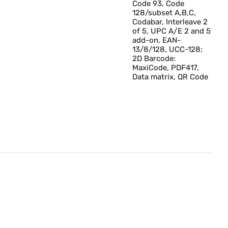
Code 93, Code
128/subset A,B,C,
Codabar, Interleave 2
of 5, UPC A/E 2 and 5
add-on, EAN-
13/8/128, UCC-128;
2D Barcode:
MaxiCode, PDF417,
Data matrix, QR Code