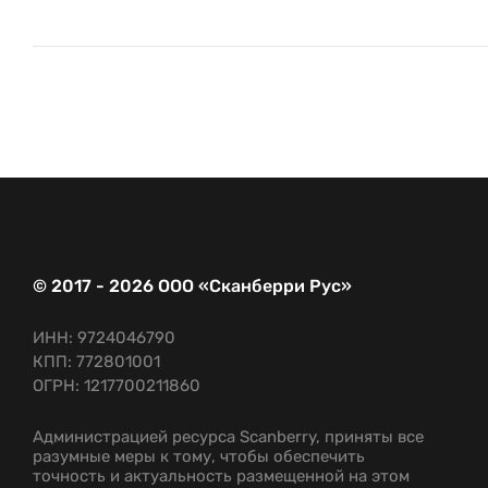
© 2017 - 2026 ООО «Сканберри Рус»
ИНН: 9724046790
КПП: 772801001
ОГРН: 1217700211860