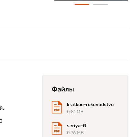
Файлы
kratkoe-rukovodstvo
й.
0.81 MB
0
seriya-G
0.76 MB