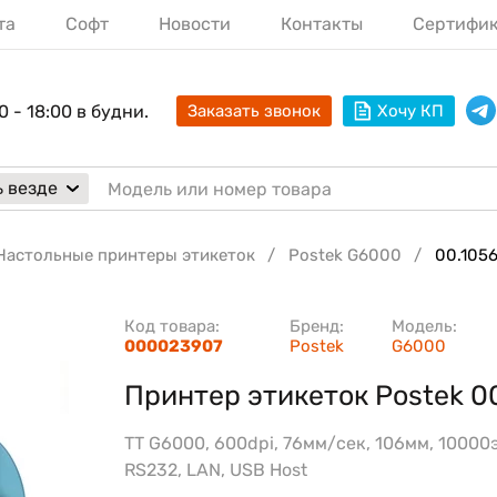
та
Софт
Новости
Контакты
Сертифи
0 - 18:00 в будни.
Заказать звонок
Хочу КП
 везде
Настольные принтеры этикеток
Postek G6000
00.1056
Код товара:
Бренд:
Модель:
000023907
Postek
G6000
Принтер этикеток Postek 00
TT G6000, 600dpi, 76мм/сек, 106мм, 10000э
RS232, LAN, USB Host