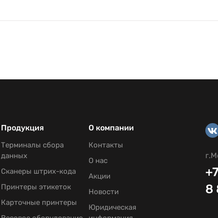
Продукция
О компании
Терминалы сбора
Контакты
г.М
данных
О нас
+7
Сканеры штрих-кода
Акции
8
Принтеры этикеток
Новости
Карточные принтеры
Юридическая