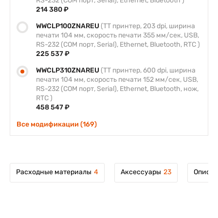
RS-232 (COM порт, Serial), Ethernet, Bluetooth )
214 380 ₽
WWCLP100ZNAREU
(TT принтер, 203 dpi, ширина
печати 104 мм, скорость печати 355 мм/сек, USB,
RS-232 (COM порт, Serial), Ethernet, Bluetooth, RTC )
225 537 ₽
WWCLP310ZNAREU
(TT принтер, 600 dpi, ширина
печати 104 мм, скорость печати 152 мм/сек, USB,
RS-232 (COM порт, Serial), Ethernet, Bluetooth, нож,
RTC )
458 547 ₽
Все модификации (169)
Расходные материалы
4
Аксессуары
23
Описан