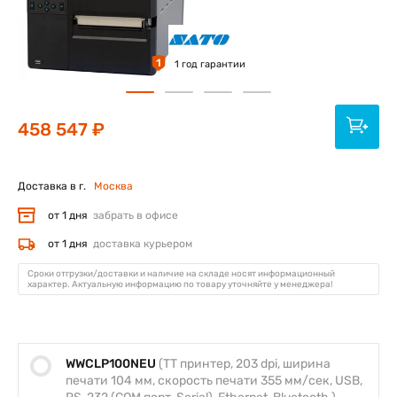
1
1 год гарантии
458 547 ₽
Доставка в г.
Москва
от 1 дня
забрать в офисе
от 1 дня
доставка курьером
Сроки отгрузки/доставки и наличие на складе носят информационный
характер. Актуальную информацию по товару уточняйте у менеджера!
WWCLP100NEU
(TT принтер, 203 dpi, ширина
печати 104 мм, скорость печати 355 мм/сек, USB,