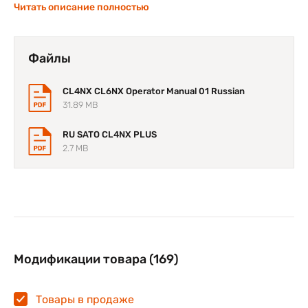
стабильность работы принтера и защищает его узлы и
Читать описание полностью
компоненты от случайного повреждения.
Файлы
CL4NX CL6NX Operator Manual 01 Russian
31.89 MB
RU SATO CL4NX PLUS
2.7 MB
Модификации товара (169)
Товары в продаже