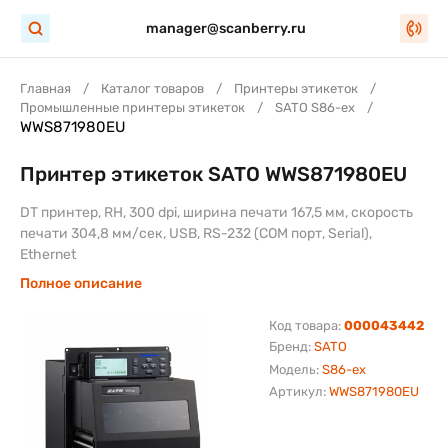
manager@scanberry.ru
Главная
Каталог товаров
Принтеры этикеток
Промышленные принтеры этикеток
SATO S86-ex
WWS871980EU
Принтер этикеток SATO WWS871980EU
DT принтер, RH, 300 dpi, ширина печати 167,5 мм, скорость
печати 304,8 мм/сек, USB, RS-232 (COM порт, Serial),
Ethernet
Полное описание
Код товара:
000043442
Бренд:
SATO
Модель:
S86-ex
Артикул:
WWS871980EU