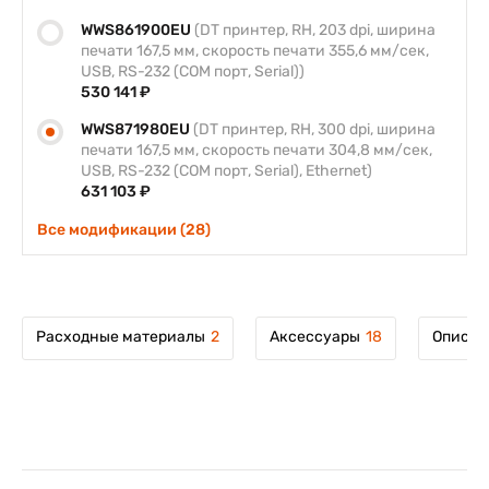
WWS861900EU
(DT принтер, RH, 203 dpi, ширина
печати 167,5 мм, скорость печати 355,6 мм/сек,
USB, RS-232 (COM порт, Serial))
530 141 ₽
WWS871980EU
(DT принтер, RH, 300 dpi, ширина
печати 167,5 мм, скорость печати 304,8 мм/сек,
USB, RS-232 (COM порт, Serial), Ethernet)
631 103 ₽
Все модификации (28)
Расходные материалы
2
Аксессуары
18
Описан