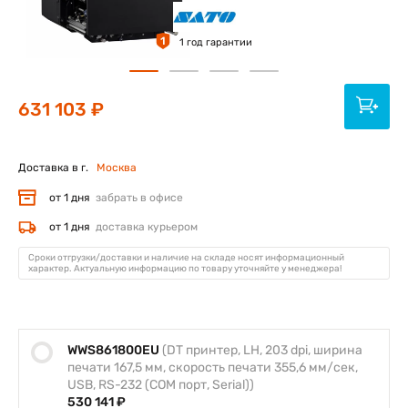
1
1 год гарантии
631 103 ₽
Доставка в г.
Москва
от 1 дня
забрать в офисе
от 1 дня
доставка курьером
Сроки отгрузки/доставки и наличие на складе носят информационный
характер. Актуальную информацию по товару уточняйте у менеджера!
WWS861800EU
(DT принтер, LH, 203 dpi, ширина
печати 167,5 мм, скорость печати 355,6 мм/сек,
USB, RS-232 (COM порт, Serial))
530 141 ₽