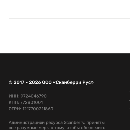
© 2017 - 2026 ООО «Сканберри Рус»
ИНН: 9724046790
КПП: 772801001
ОГРН: 1217700211860