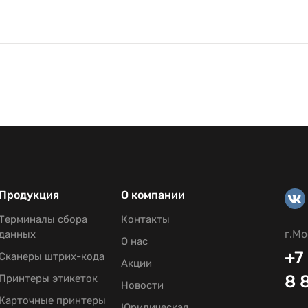
Продукция
О компании
Терминалы сбора
Контакты
г.Мо
данных
О нас
+7
Сканеры штрих-кода
Акции
8 
Принтеры этикеток
Новости
Карточные принтеры
Юридическая