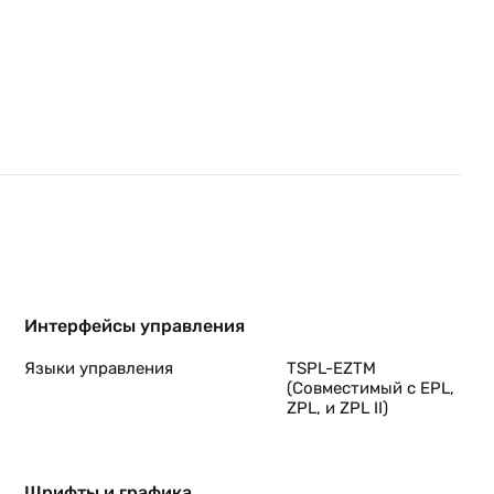
44
азу
как
Интерфейсы управления
244
Языки управления
TSPL-EZTM
их-
(Совместимый с EPL,
ZPL, и ZPL II)
 к
но
ой
Шрифты и графика