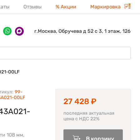
каты
Отзывы
% Акции
Маркировка
г.Москва, Обручева д 52 с 3, 1 этаж, 126
021-00LF
тикул:
99-
3A021-00LF
27 428 ₽
143A021-
последняя актуальная
цена с НДС 22%
ти 108 мм,
В корзину