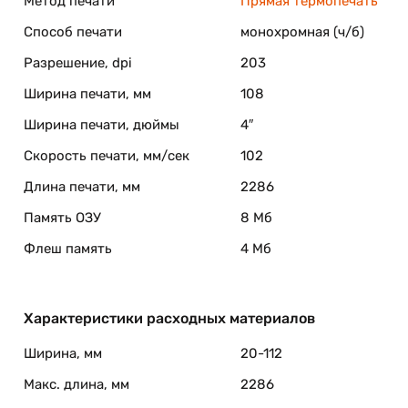
Метод печати
Прямая термопечать
нты длиной в 300 метров, что сокращает периодичнос
ть и повышая производительность.
Способ печати
монохромная (ч/б)
ся с программным обеспечением «BarTender TSC Editio
Разрешение, dpi
203
просто и удобно. Для работы из сторонних программ (1
веров для семейства ОС Windows.
Ширина печати, мм
108
Ширина печати, дюймы
4″
Скорость печати, мм/сек
102
Длина печати, мм
2286
Память ОЗУ
8 Мб
Флеш память
4 Мб
Характеристики расходных материалов
Ширина, мм
20-112
Макс. длина, мм
2286