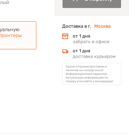
елый
Доставка в г.
Москва
туальную
принтеры
от 1 дня
забрать в офисе
от 1 дня
доставка курьером
Сроки отгрузки/доставки и
наличие на складе носят
информационный характер.
Актуальную информацию по
товару уточняйте у менеджера!