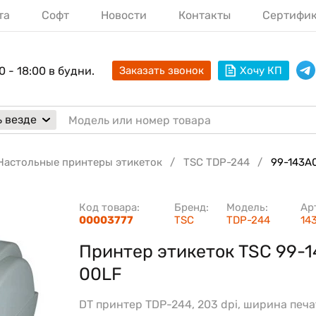
та
Софт
Новости
Контакты
Сертифи
0 - 18:00 в будни.
Заказать звонок
Хочу КП
 везде
Настольные принтеры этикеток
TSC TDP-244
99-143A
Код товара:
Бренд:
Модель:
Ар
00003777
TSC
TDP-244
14
Принтер этикеток TSC 99-
00LF
DT принтер TDP-244, 203 dpi, ширина печа