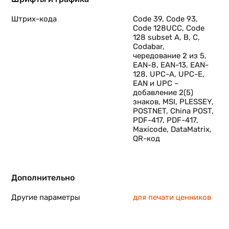
ть
Штрих-кода
Code 39, Code 93,
Code 128UCC, Code
n»,
128 subset A, B, C,
С и
Codabar,
чередование 2 из 5,
EAN-8, EAN-13, EAN-
128, UPC-A, UPC-E,
EAN и UPC –
добавление 2(5)
знаков, MSI, PLESSEY,
POSTNET, China POST,
PDF-417, PDF-417,
Maxicode, DataMatrix,
QR-код
Дополнительно
Другие параметры
для печати ценников