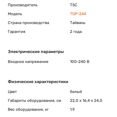
комплектации устанавливать рулоны красящей ле
Производитель
TSC
смены этого расходного материала, снижая стоимос
Модель
TDP-244
Для удобства принтер этикеток tsc 244 поставляет
используя который создавать и печатать этикетки 
Страна производства
Тайвань
т.п.) в комплекте сtsc 244 поставляется набор драй
Гарантия
2 года
Электрические параметры
Входное напряжение
100-240 В
Физические характеристики
Цвет
белый
Габариты оборудования, см
22,0 x 16,4 x 24,0
Вес оборудования, кг
1.9