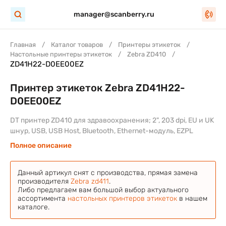
manager@scanberry.ru
Главная
Каталог товаров
Принтеры этикеток
Настольные принтеры этикеток
Zebra ZD410
ZD41H22-D0EE00EZ
Принтер этикеток Zebra ZD41H22-
D0EE00EZ
DT принтер ZD410 для здравоохранения; 2", 203 dpi, EU и UK
шнур, USB, USB Host, Bluetooth, Ethernet-модуль, EZPL
Полное описание
Данный артикул снят с производства, прямая замена
производителя
Zebra zd411
.
Либо предлагаем вам большой выбор актуального
ассортимента
настольных принтеров этикеток
в нашем
каталоге.