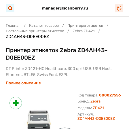
manager@scanberry.ru
Главная
Каталог товаров
Принтеры этикеток
Настольные принтеры этикеток
Zebra ZD421
ZD4AH43-D0EE00EZ
Принтер этикеток Zebra ZD4AH43-
D0EE00EZ
DT Printer ZD421-HC Healthcare, 300 dpi, USB, USB Host,
Ethernet, BTLE5, Swiss Font, EZPL
Полное описание
Код товара:
000027556
Бренд:
Zebra
Модель:
ZD421
Артикул:
ZD4AH43-D0EE00EZ