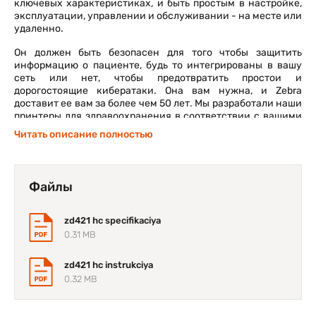
ключевых характеристиках, и быть простым в настройке,
эксплуатации, управлении и обслуживании - на месте или
удаленно.
Он должен быть безопасен для того чтобы защитить
информацию о пациенте, будь то интегрированы в вашу
сеть или нет, чтобы предотвратить простои и
дорогостоящие кибератаки. Она вам нужна, и Zebra
доставит ее вам за более чем 50 лет. Мы разработали наши
принтеры для здравоохранения в соответствии с вашими
рабочими процессами, чтобы обеспечить бесперебойную
Читать описание полностью
работу.
Опираясь на наследие принтеры Zebra серии GK и ZD420
для здравоохранения, ZD421 обеспечивают необходимую
Файлы
гибкость и надежность, а также еще больше возможностей
и безопасность, чтобы настроить тебя на годы
использования.
zd421 hc specifikaciya
0.31 MB
zd421 hc instrukciya
0.32 MB