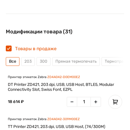
Модификации товара (31)
Товары в продаже
Все
203
300
Прямая термопечать
Термотранс
Принтер этикеток Zebra
ZD4A042-D0EM00EZ
DT Printer ZD421, 203 dpi, USB, USB Host, BTLE5, Modular
Connectivity Slot, Swiss Font, EZPL
18 614 ₽
Принтер этикеток Zebra
ZD4A042-309M00EZ
TT Printer ZD421, 203 dpi, USB, USB Host, (74/300M)