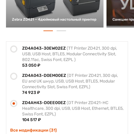
Zebra ZD421 – 4дюймовый настольный принтер
Санкции пр
ZD4A043-30EW02EZ
(TT Printer ZD421, 300 dpi,
USB, USB Host, BTLE5, Modular Connectivity Slot,
802.11ac, Swiss Font, EZPL )
53 050 ₽
ZD4A043-D0EM00EZ
(DT Printer ZD421, 300 dpi,
EU and UK шнур, USB, USB Host, BTLE5, Modular
Connectivity Slot, Swiss Font, EZPL)
74 923 ₽
ZD4AH43-D0EE00EZ
(DT Printer ZD421-HC
Healthcare, 300 dpi, USB, USB Host, Ethernet, BTLE5,
Swiss Font, EZPL)
104 517 ₽
Все модификации (31)