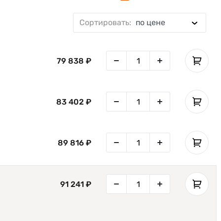
Сортировать:
по цене
79 838 ₽
83 402 ₽
89 816 ₽
91 241 ₽