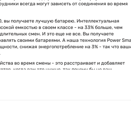
рудники всегда могут зависеть от соединения во время
0, вы получаете лучшую батарею. Интеллектуальная
высокой емкостью в своем классе - на 33% больше, чем
 длительных смен. И это еще не все. Вы получаете
равлять своими батареями. А наша технология Power Sma
ощности, снижая энергопотребление на 3% - так что ваш
.
йства во время смены - это расстраивает и добавляет
тов, когда вам это нужно, так почему бы не ваш
тов, когда вы нажимаете кнопку печати. Наши инженеры
ключение, которое работает как по Wi-Fi, так и по
равляет задание на печать, ZQ630 просыпается и начинает
го спектра аксессуаров, в том числе: зарядные
та в подсобном помещении; варианты переноски, которы
; а также одно- и четырехъярусные базовые станции
ное обновление и устранение неисправностей. Вы может
оторые у вас есть сегодня, для экономически