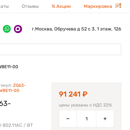
каты
Отзывы
% Акции
Маркировка
г.Москва, Обручева д 52 с 3, 1 этаж, 126
BE11-00
тикул:
ZQ63-
WBE11-00
91 241 ₽
63-
цены указаны с НДС 22%
 802.11AC / BT