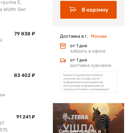
 группа E,
a Width Sen
В корзину
79 838 ₽
Доставка в г.
Москва
й
от 1 дня
забрать в офисе
от 1 дня
доставка курьером
83 402 ₽
Сроки отгрузки/доставки и
наличие на складе носят
информационный характер.
Актуальную информацию по
товару уточняйте у менеджера!
для
91 241 ₽
BT
,375
Санкции пришли, и