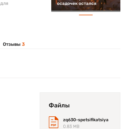
 для
осадочек остался
Отзывы
3
Файлы
zq630-spetsifikatsiya
0.83 MB