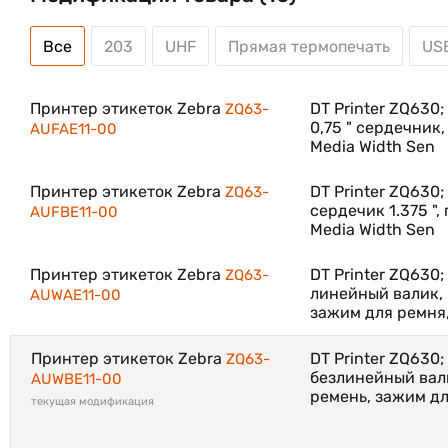
эффективного обновления.
Все
203
UHF
Прямая термопечать
US
Работает на Link-OS, надежной операционной сис
инструментов для повышения производительности
обеспечивает превосходное качество печати. О
Принтер этикеток Zebra
DT Printer ZQ630
ZQ63-
обновлений прошивки, а аксессуары обратно совм
0,75 " сердечник
AUFAE11-00
Media Width Sen
Принтер этикеток Zebra
DT Printer ZQ630
ZQ63-
сердечик ​​1.375 
AUFBE11-00
Media Width Sen
Принтер этикеток Zebra
DT Printer ZQ630;
ZQ63-
линейный валик, 
AUWAE11-00
зажим для ремня,
Принтер этикеток Zebra
DT Printer ZQ630;
ZQ63-
безлинейный валик
AUWBE11-00
ремень, зажим дл
текущая модификация