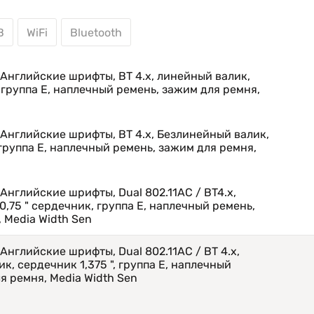
B
WiFi
Bluetooth
теме Zebra для принтеров и Print DNA, комбинации
, управления, разработки и визуализации, что
н имеет надежную память для поддержки будущих
; Английские шрифты, BT 4.x, линейный валик,
естимы с QLn, поэтому вам не нужно покупать новые.
, группа E, наплечный ремень, зажим для ремня,
; Английские шрифты, BT 4.x, Безлинейный валик,
", группа E, наплечный ремень, зажим для ремня,
 Английские шрифты, Dual 802.11AC / BT4.x,
0,75 " сердечник, группа E, наплечный ремень,
 Media Width Sen
 Английские шрифты, Dual 802.11AC / BT 4.x,
, сердечник ​​1,375 ", группа E, наплечный
я ремня, Media Width Sen