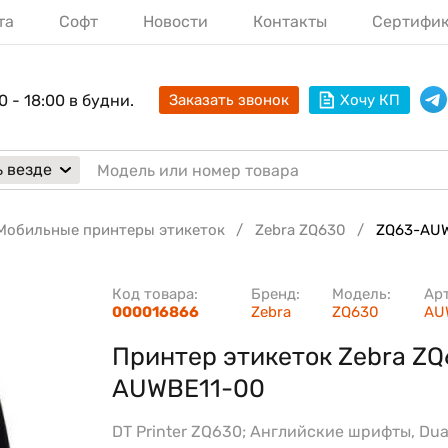
та
Софт
Новости
Контакты
Сертифи
0 - 18:00 в будни.
Заказать звонок
Хочу КП
 везде
Мобильные принтеры этикеток
Zebra ZQ630
ZQ63-AUW
Код товара:
Бренд:
Модель:
Ар
000016866
Zebra
ZQ630
AU
Принтер этикеток Zebra ZQ
AUWBE11-00
DT Printer ZQ630; Английские шрифты, Dual