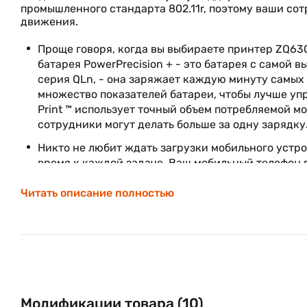
промышленного стандарта 802.11r, поэтому ваши сот
движения.
Проще говоря, когда вы выбираете принтер ZQ63
батарея PowerPrecision + - это батарея с самой 
серия QLn, - она ​​заряжает каждую минуту самых
множество показателей батареи, чтобы лучше уп
Print ™ использует точный объем потребляемой м
сотрудники могут делать больше за одну зарядку
Никто не любит ждать загрузки мобильного устро
время к каждой задаче. Ваш мобильный телефон го
принтер? Вот почему мы убедились, что ZQ630 го
Читать описание полностью
разработали единственное в отрасли мгновенное в
Bluetooth. В тот момент, когда пользователь отп
печать.
С принтером ZQ630 вы можете выбирать из широко
устройства с 1 или 3 отсеками для экономии мес
добавляют IP54 для защиты от пыли и брызг воды
Ethernet, которые обеспечивают простое удален
Модификации товара (10)
даже продолжать использовать аксессуары QLn, к