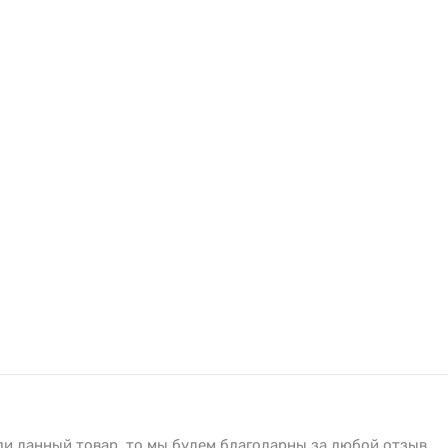
ли данный товар, то мы будем благодарны за любой отзыв