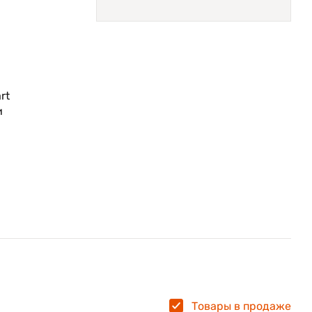
rt
и
е
е
Товары в продаже