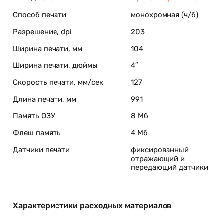
волит подобрать самую удобную модель принтера для
Способ печати
монохромная (ч/б)
ых областях и отраслях компании.
Разрешение, dpi
203
Ширина печати, мм
104
Ширина печати, дюймы
4″
ой серии настольных принтеров Zebra основательно
что значительно сокращает временные затраты.
Скорость печати, мм/сек
127
не заставит вас потратить много времени и сил, все эт
Длина печати, мм
991
о не мало важно, самостоятельно.
Память ОЗУ
8 Мб
Флеш память
4 Мб
личие
Датчики печати
фиксированный
енными и надежными помощниками в вашей работе. Мож
отражающий и
риятие пользователями. Это принтеры нового поколения,
передающий датчики
ерый пластик, плавные линии, точность пропорций.
ПК.
Характеристики расходных материалов
пьютеру не составит особого труда. Все это благодаря