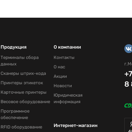
Продукция
О компании
Терминалы сбора
Контакты
г.М
данных
О нас
+7
Сканеры штрих-кода
Акции
8
Принтеры этикеток
Новости
232.
Карточные принтеры
Юридическая
Весовое оборудование
информация
Программное
обеспечение
Интернет-магазин
RFID оборудование
4