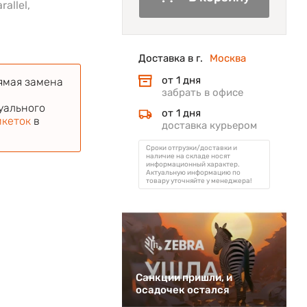
allel,
Доставка в г.
Москва
от 1 дня
ямая замена
забрать в офисе
уального
от 1 дня
икеток
в
доставка курьером
Сроки отгрузки/доставки и
наличие на складе носят
информационный характер.
Актуальную информацию по
товару уточняйте у менеджера!
Санкции пришли, и
осадочек остался