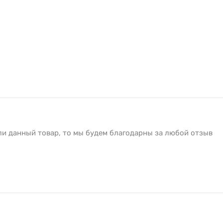
k процессорами, принтеры серии GK позволила увеличит
нюанс - Вы можете не беспокоиться о совместимости нов
ерживает языки программирования EPL и ZPL. Дизайн
чен, обладает стилем и вкусом, он замечательно
офис, склад или цех.
420d:
ли данный товар, то мы будем благодарны за любой отзыв
сходных материалов;
;