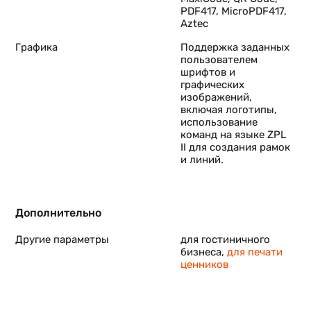
сь
PDF417, MicroPDF417,
Aztec
и
Графика
Поддержка заданных
пользователем
шрифтов и
графических
изображений,
включая логотипы,
использование
команд на языке ZPL
II для создания рамок
и линий.
Дополнительно
Другие параметры
для гостиничного
бизнеса,
для печати
ценников
0d