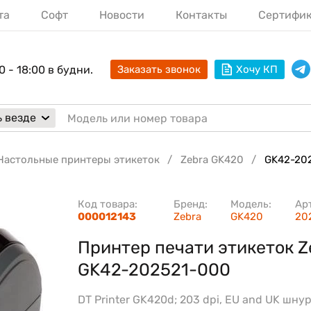
та
Софт
Новости
Контакты
Сертифи
0 - 18:00 в будни.
Заказать звонок
Хочу КП
 везде
Настольные принтеры этикеток
Zebra GK420
GK42-20
Код товара:
Бренд:
Модель:
Ар
000012143
Zebra
GK420
20
Принтер печати этикеток Z
GK42-202521-000
DT Printer GK420d; 203 dpi, EU and UK шнур,