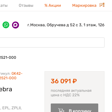
каты
Отзывы
% Акции
Маркировка
г.Москва, Обручева д 52 с 3, 1 этаж, 126
2521-000
тикул:
GK42-
2521-000
36 091 ₽
ebra
последняя актуальная
цена с НДС 22%
 EPL, ZPLII,
В корзину