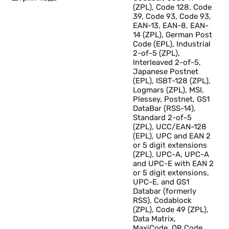
(ZPL), Code 128, Code
39, Code 93, Code 93,
EAN-13, EAN-8, EAN-
14 (ZPL), German Post
Code (EPL), Industrial
2-of-5 (ZPL),
Interleaved 2-of-5,
Japanese Postnet
(EPL), ISBT-128 (ZPL),
Logmars (ZPL), MSI,
о
Plessey, Postnet, GS1
DataBar (RSS-14),
Standard 2-of-5
(ZPL), UCC/EAN-128
(EPL), UPC and EAN 2
or 5 digit extensions
(ZPL), UPC-A, UPC-A
но
and UPC-E with EAN 2
 и
or 5 digit extensions,
UPC-E, and GS1
Databar (formerly
RSS), Codablock
(ZPL), Code 49 (ZPL),
Data Matrix,
MaxiCode, QR Code,