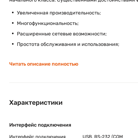
Увеличенная производительность;
Многофункциональность;
Расширенные сетевые возможности;
Простота обслуживания и использования;
Современный инновационный дизайн.
Читать описание полностью
Особенности данной серии:
G-серия
– высокопроизводительные принтеры начал
Характеристики
Новинка от Zebra может претендовать на место одн
класса, ведь скорость печати увеличилась до 152 м
разрядным процессором для быстрой обработки инфо
Интерфейс подключения
G-серия
– многофункциональные принтеры.
Интерфейс подключения
USB, RS-232 (COM