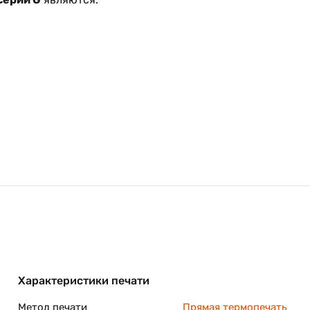
ьного класса.
ой из самых скоростных серий принтеров начального
м/сек. Все принтеры новой серии оборудованы мощным 3
рмации и вывода ее на печать.
Характеристики печати
Метод печати
Прямая термопечать