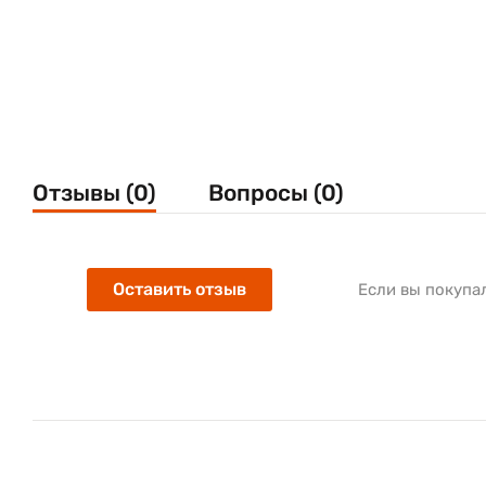
по сравнению с 584 мм у LP2844).
Совокупность увеличенной памяти и 32-битными Ris
скорость печати до 127 мм/с. И еще один приятный 
моделей с вашим ПО, Zebra GK420d полностью подд
нового принтера Zebra GK420d современен, эргономи
впишется в любые окружающие его условия, будь то 
Отзывы (0)
Вопросы (0)
Основные особенности Zebra GK
Оставить отзыв
Если вы покупа
Скорость печати 127 мм/с;
Поддержка языков программирования EPL и ZPL;
Удобный дизайн корпуса для быстрой замены ра
Наименьший шаг печати в этом классе принтеров
Высокопрочный пластиковый корпус;
32-битный RISK процессор.