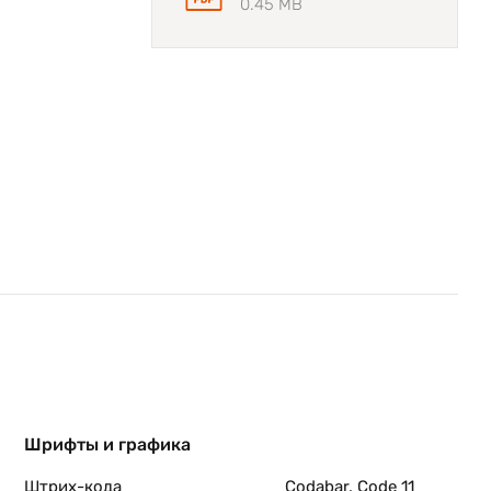
0.45 MB
2-
Шрифты и графика
Штрих-кода
Codabar, Code 11