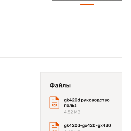
Файлы
gk420d руководство
польз
4.52 MB
gk420d-gх420-gx430