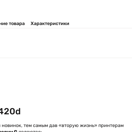
ние товара
Характеристики
K420d
м новинок, тем самым дав «вторую жизнь» принтерам
серии G
являются: