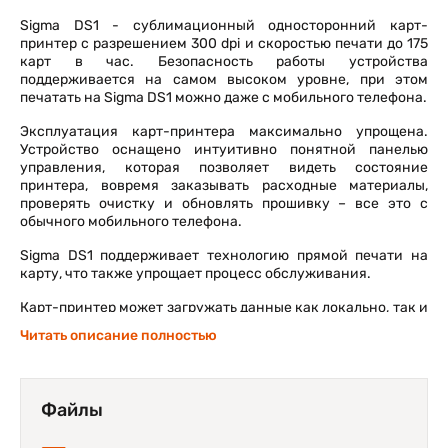
Sigma DS1 - сублимационный односторонний карт-
принтер с разрешением 300 dpi и скоростью печати до 175
карт в час. Безопасность работы устройства
поддерживается на самом высоком уровне, при этом
печатать на Sigma DS1 можно даже с мобильного телефона.
Эксплуатация карт-принтера максимально упрощена.
Устройство оснащено интуитивно понятной панелью
управления, которая позволяет видеть состояние
принтера, вовремя заказывать расходные материалы,
проверять очистку и обновлять прошивку – все это с
обычного мобильного телефона.
Sigma DS1 поддерживает технологию прямой печати на
карту, что также упрощает процесс обслуживания.
Карт-принтер может загружать данные как локально, так и
из облака. При этом вся система печати защищена от
Читать описание полностью
утечки информации в том числе персональных данных.
Создатели Sigma DS1 предусмотрели целый ряд уровней
безопасности:
Файлы
Особенности Entrust Datacard