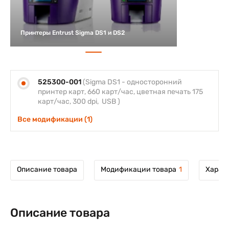
Принтеры Entrust Sigma DS1 и DS2
525300-001
(Sigma DS1 - односторонний
принтер карт, 660 карт/час, цветная печать 175
карт/час, 300 dpi, USB )
Все модификации (1)
Описание товара
Модификации товара
1
Харак
Описание товара