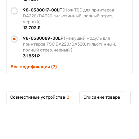
98-0580017-00LF
(Нож TSC для принтеров
DA220/DA320 гильотинный, полный отрез,
черный)
13 703 ₽
98-0580089-00LF
(Режущий модуль для
принтеров TSC DA220/DA320, гильотинный,
полный отрез, черный )
31 831 ₽
Все модификации (7)
Совместимые устройства
2
Описание товара
М