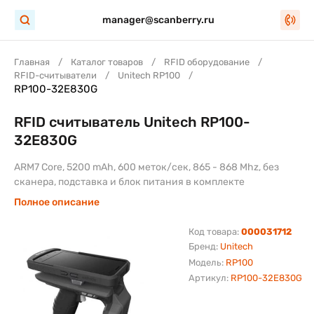
manager@scanberry.ru
Главная
Каталог товаров
RFID оборудование
RFID-считыватели
Unitech RP100
RP100-32E830G
RFID считыватель Unitech RP100-
32E830G
ARM7 Core, 5200 mAh, 600 меток/сек, 865 - 868 Mhz, без
сканера, подставка и блок питания в комплекте
Полное описание
Код товара:
000031712
Бренд:
Unitech
Модель:
RP100
Артикул:
RP100-32E830G