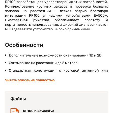
RP100 разработан для удовлетворения этих потребностей.
Комплектование крупных заказов и проверка больших
запасов на расстоянии - легкая задача благодаря
интеграции RP100 с нашими устройствами EA500+.
Пистолетная рукоятка обеспечивает простоту и
портативность использования, а широкий диапазон частот
RFID делает это устройство широко применимым.
Особенности
Дополнительные возможности сканирования 1D и 2D.
Считывание на расстоянии до 5 метров.
Стандартная конструкция с круговой антенной или
дополнительная направленная антенна.
Читать описание полностью
До 600 меток в секунду.
Регулируемая выходная мощность антенны для
считывания с близкого и дальнего расстояния.
Файлы
Богатый набор SDK позволяет APP управлять
устройством и делать его более удобным в
RP100 rukovodstvo
использовании.