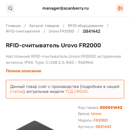
manager@scanberry.ru
Главная
Каталог товаров
RFID оборудование
SB41442
RFID-считыватели
Urovo FR2000
RFID-считыватель Urovo FR2000
Настольный RFID-считыватель Urovo FR2000, встроенная
антенна, IP54, Type-C USB 2.0, 840～960MHz
Полное описание
Данный товар снят с производства (подробнее в нашей
статье
), актуальные модели
ТСД UROVO
.
Код товара:
000041442
Бренд:
Urovo
Модель:
FR2000
Артикул:
SB41442