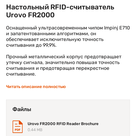
Настольный RFID-считыватель
Urovo FR2000
Оснащенный ультрасовременным чипом Impinj E710
и запатентованными алгоритмами, он
обеспечивает исключительную точность
считывания до 99,9%.
Прочный металлический корпус предотвращает
утечку сигнала, значительно повышая точность
считывания и предотвращая перекрестное
считывание.
Поддерживает питание от USB с дополнительным
Читать описание полностью
источником питания PoE. Передача данных и
электропитание могут быть легко осуществлены с
помощью кабеля USB Type-C или RJ45 Ethernet, что
эффективно снижает затраты на развертывание и
Файлы
обслуживание.
Urovo FR2000 RFID Reader Brochure
Стандартный интерфейс Type-C USB 2.0 с
0.44 MB
дополнительным подключением Bluetooth 5.0 и