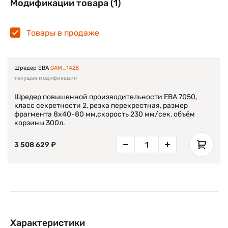
Модификации товара (1)
обслуживания
Контейнер для измельченной бумаги многоразовый
Товары в продаже
пакет на рамке-каркасе
Двойная автоматическая защита от перегрева
Шредер EBA
GAM_1428
текущая модификация
Шредер повышенной производительности EBA 7050,
класс секретности 2, резка перекрестная, размер
фрагмента 8х40-80 мм,скорость 230 мм/сек, объём
корзины 300л.
3 508 629 ₽
Характеристики