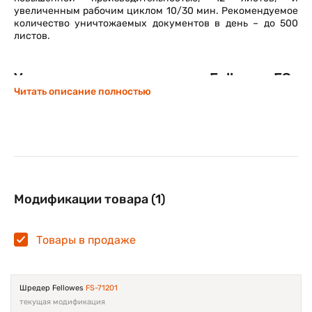
увеличенным рабочим циклом 10/30 мин. Рекомендуемое
количество уничтожаемых документов в день – до 500
листов.
Уничтожитель документов Fellowes FS-
71201 функциональный и безопасный
Читать описание полностью
Перекрестная резка на фрагменты размером 4х40 мм
обеспечивает P-4 уровень секретности по DIN 66399.
Шредер можно рекомендовать для уничтожения
большинства офисных документов, а также пластиковых
карт и бумаги скрепленных степлерными скобами.
Уничтожитель Fellowes FS-71201 оснащается удобной
Модификации товара (1)
выдвижной корзиной 18 л. Большое окошко позволит легко
контролировать заполняемость корзины.
Товары в продаже
Шредер Fellowes
FS-71201
текущая модификация