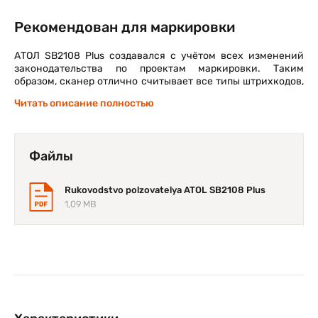
Рекомендован для маркировки
АТОЛ SB2108 Plus создавался с учётом всех изменений
законодательства по проектам маркировки. Таким
образом, сканер отлично считывает все типы штрихкодов,
используемых для маркировки алкогольной, табачной,
Читать описание полностью
фармацевтической и другой продукции, попадающей под
проект маркировки.
Файлы
Считывает моментально
Rukovodstvo polzovatelya ATOL SB2108 Plus
АТОЛ SB2108 Plus оборудован современным считывающим
модулем с хорошим уровнем разрешения и прекрасно
1,09 MB
справляется со считыванием всех распространенных
видов штрихкодов. Так же сканер быстро и качественно
считывает низкоконтрастные и повреждённые
штрихкоды. Высокая скорость работы сканера особенно
востребована в часы пик, когда требуется быстро
обслужить большое количество покупателей.