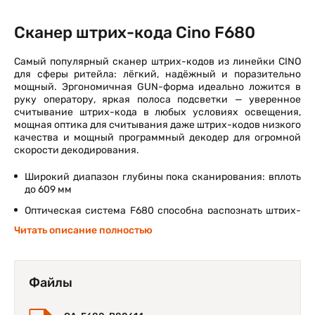
Сканер штрих-кода Cino F680
Самый популярный сканер штрих-кодов из линейки CINO
для сферы ритейла: лёгкий, надёжный и поразительно
мощный. Эргономичная GUN-форма идеально ложится в
руку оператору, яркая полоса подсветки — уверенное
считывание штрих-кода в любых условиях освещения,
мощная оптика для считывания даже штрих-кодов низкого
качества и мощный программный декодер для огромной
скорости декодирования.
Широкий диапазон глубины пока сканирования: вплоть
до 609 мм
Оптическая система F680 способна распознать штрих-
код с толщиной линий от 0,076 мм
Читать описание полностью
500 сканирований в секунду
Двунаправленное сканирование
Файлы
Выше, по сравнению с лазерными аналогами, ударо и
виброустойчивость