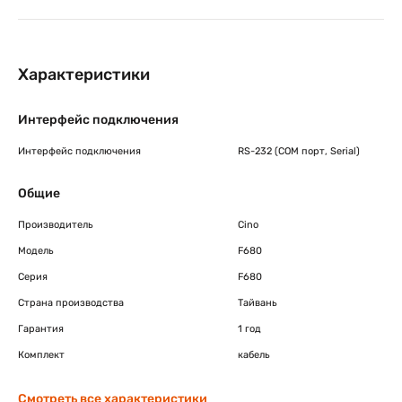
и эмуляция COM (RS-232 интерфейса). Для
переключения типа эмуляции достаточно лишь
отсканировать управляющий штрих-код – замена
кабеля не требуется. Драйверы для интерфейса USB с
Характеристики
COM-эмуляцией совместимы со всеми версиями
Windows.
Интерфейс подключения
Интерфейс подключения
RS-232 (COM порт, Serial)
Общие
Производитель
Cino
Модель
F680
Серия
F680
Страна производства
Тайвань
Гарантия
1 год
Комплект
кабель
Смотреть все характеристики