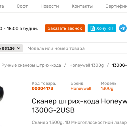
та
Софт
Новости
Контакты
Сертифи
0 - 18:00 в будни.
Заказать звонок
Хочу КП
 везде
Ручные сканеры штрих-кода
Honeywell 1300g
1300G
Код товара:
Бренд:
Модель:
00004173
Honeywell
1300g
Сканер штрих-кода Honeyw
1300G-2USB
Сканер 1300g, 1D Многоплоскостной лазе