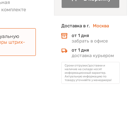
ьная
в комплекте
Доставка в г.
Москва
от 1 дня
туальную
забрать в офисе
еры штрих-
от 1 дня
доставка курьером
Сроки отгрузки/доставки и
наличие на складе носят
информационный характер.
Актуальную информацию по
товару уточняйте у менеджера!