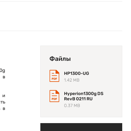
Файлы
0g
HP1300-UG
 в
1.42 MB
Hyperion1300g DS
 и
RevB 0211 RU
сть
0.37 MB
 в