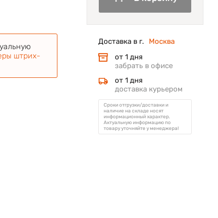
Доставка в г.
Москва
туальную
еры штрих-
от 1 дня
забрать в офисе
от 1 дня
доставка курьером
Сроки отгрузки/доставки и
наличие на складе носят
информационный характер.
Актуальную информацию по
товару уточняйте у менеджера!