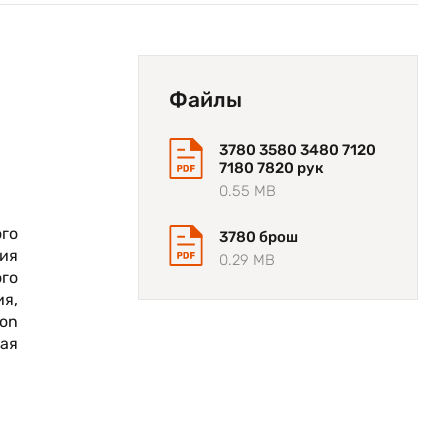
Файлы
3780 3580 3480 7120
7180 7820 рук
0.55 MB
го
3780 брош
ия
0.29 MB
ого
ия,
on
ая