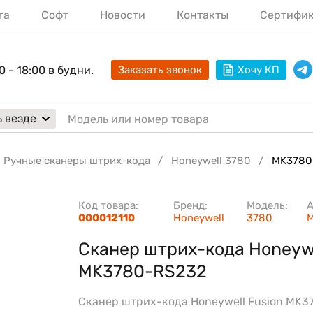
та
Софт
Новости
Контакты
Сертифи
0 - 18:00 в будни.
Заказать звонок
Хочу КП
 везде
Ручные сканеры штрих-кода
Honeywell 3780
MK3780
Код товара:
Бренд:
Модель:
А
000012110
Honeywell
3780
Сканер штрих-кода Honeyw
MK3780-RS232
Сканер штрих-кода Honeywell Fusion MK37