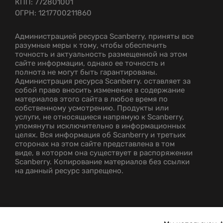
КПП: 772801001
ОГРН: 1217700211860