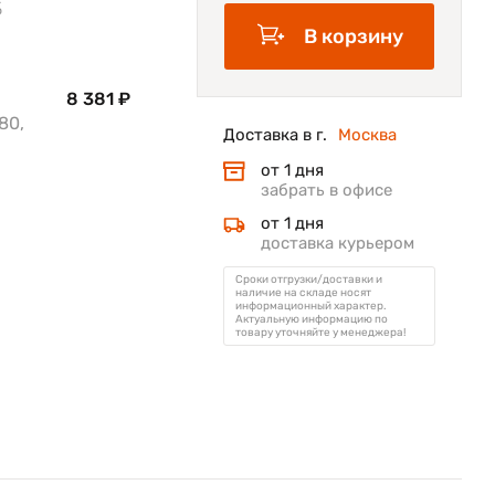
%
В корзину
8 381 ₽
80,
Доставка в г.
Москва
от 1 дня
забрать в офисе
от 1 дня
доставка курьером
Сроки отгрузки/доставки и
наличие на складе носят
информационный характер.
Актуальную информацию по
товару уточняйте у менеджера!