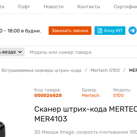
та
Софт
Новости
Контакты
Сертифи
0 - 18:00 в будни.
Заказать звонок
Хочу КП
 везде
Встраиваемые сканеры штрих-кода
Mertech S100
ME
Код товара:
Бренд:
Модель:
000026828
Mertech
S100
Сканер штрих-кода MERTE
MER4103
2D Имидж Image, скорость считывания 100