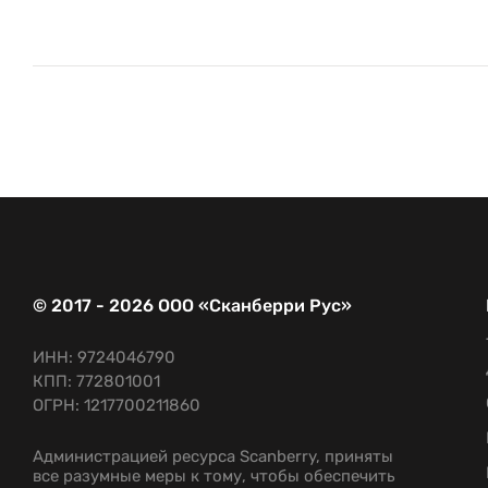
© 2017 - 2026 ООО «Сканберри Рус»
ИНН: 9724046790
КПП: 772801001
ОГРН: 1217700211860