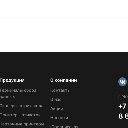
Продукция
О компании
Терминалы сбора
Контакты
г.Мо
данных
О нас
+7
Сканеры штрих-кода
Акции
8 
Принтеры этикеток
Новости
Карточные принтеры
Юридическая