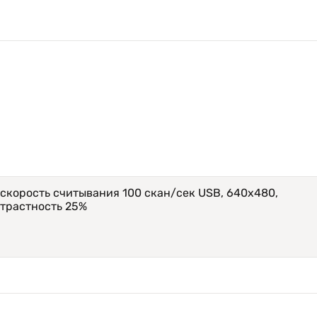
скорость считывания 100 скан/сек USB, 640х480,
трастность 25%
нтерфейс USB-HID. Возможна эмуляция USB-COM, RS-232
одключения.