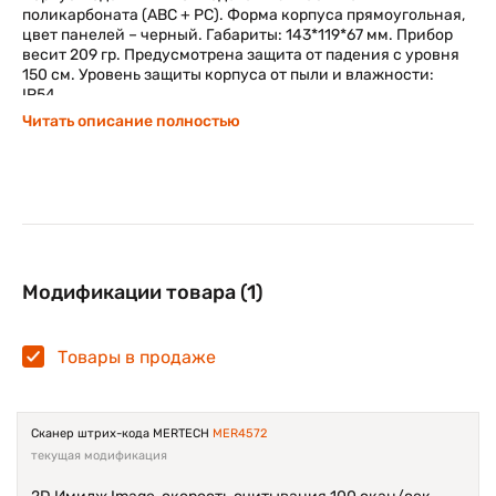
поликарбоната (ABC + PC). Форма корпуса прямоугольная,
цвет панелей – черный. Габариты: 143*119*67 мм. Прибор
весит 209 гр. Предусмотрена защита от падения с уровня
150 см. Уровень защиты корпуса от пыли и влажности:
IP54.
Читать описание полностью
Основные характеристики сканера:
скорость: до 100 сканов за секунду;
расстояние сканирования: до 200 мм;
угол охвата: 50*35 градусов;
разрешение: от 4,0 MIL;
Модификации товара (1)
минимальная контрастность штрихкода: 20%;
температурный диапазон для работы: от 0С до +50С.
Товары в продаже
Для подключения к онлайн-кассе,
POS-терминалу
или
компьютеру служит интерфейс USB-HID. Дополнительно
можно заказать эмуляцию USB-COM и RS-232.
Сканер штрих-кода MERTECH
MER4572
текущая модификация
Работа прибора сопровождается звуковой и визуальной
индикацией. Сканирование происходит автоматически,